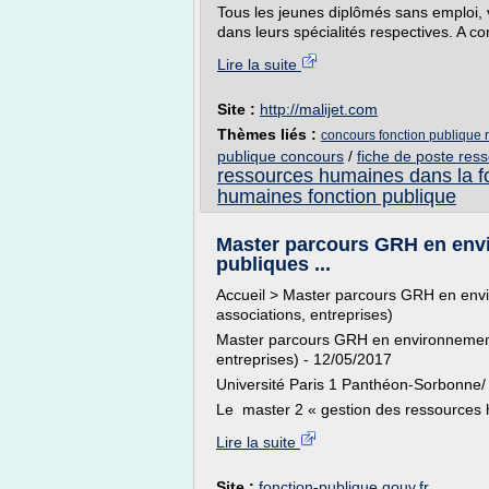
Tous les jeunes diplômés sans emploi, 
dans leurs spécialités respectives. A co
Lire la suite
Site :
http://malijet.com
Thèmes liés :
concours fonction publique
publique concours
/
fiche de poste res
ressources humaines dans la f
humaines fonction publique
Master parcours GRH en env
publiques ...
Accueil > Master parcours GRH en envi
associations, entreprises)
Master parcours GRH en environnement 
entreprises) - 12/05/2017
Université Paris 1 Panthéon-Sorbon
Le master 2 « gestion des ressources h
Lire la suite
Site :
fonction-publique.gouv.fr