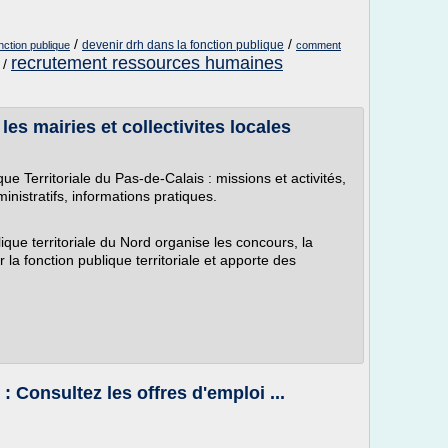
/
/
devenir drh dans la fonction publique
ction publique
comment
recrutement ressources humaines
/
es mairies et collectivites locales
e Territoriale du Pas-de-Calais : missions et activités,
nistratifs, informations pratiques.
ique territoriale du Nord organise les concours, la
 la fonction publique territoriale et apporte des
 Consultez les offres d'emploi ...