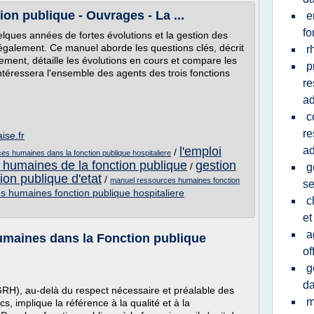
on publique - Ouvrages - La ...
e
fo
lques années de fortes évolutions et la gestion des
galement. Ce manuel aborde les questions clés, décrit
r
nement, détaille les évolutions en cours et compare les
p
 intéressera l'ensemble des agents des trois fonctions
re
ad
c
re
ise.fr
l'emploi
ad
/
es humaines dans la fonction publique hospitaliere
 humaines de la fonction publique
gestion
/
g
on publique d'etat
/
manuel ressources humaines fonction
se
s humaines fonction publique hospitaliere
c
et
a
umaines dans la Fonction publique
of
g
da
RH), au-delà du respect nécessaire et préalable des
m
cs, implique la référence à la qualité et à la