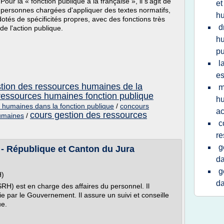
our la « fonction publique à la française », il s'agit de
et
ersonnes chargées d'appliquer des textes normatifs,
h
otés de spécificités propres, avec des fonctions très
d
 de l'action publique.
hu
pu
l
es
stion des ressources humaines de la
m
ressources humaines fonction publique
hu
 humaines dans la fonction publique
/
concours
ac
cours gestion des ressources
humaines
/
c
re
g
- République et Canton du Jura
da
g
H)
da
H) est en charge des affaires du personnel. Il
ie par le Gouvernement. Il assure un suivi et conseille
ue.