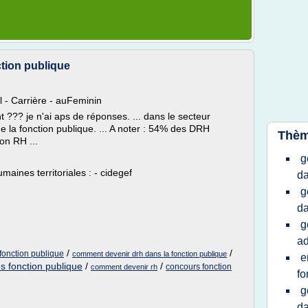
tion publique
l - Carrière - auFeminin
??? je n'ai aps de réponses. ... dans le secteur
 la fonction publique. ... A noter : 54% des DRH
Thèm
on RH ...
g
aines territoriales : - cidegef
da
g
da
g
ad
/
/
fonction publique
comment devenir drh dans la fonction publique
e
s fonction publique
/
/
concours fonction
comment devenir rh
fo
g
da