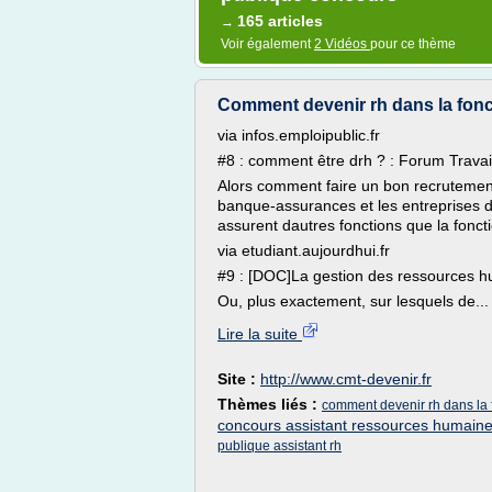
165 articles
→
Voir également
2 Vidéos
pour ce thème
Comment devenir rh dans la fonc
via infos.emploipublic.fr
#8 : comment être drh ? : Forum Travai
Alors comment faire un bon recrutement 
banque-assurances et les entreprises de
assurent dautres fonctions que la foncti
via etudiant.aujourdhui.fr
#9 : [DOC]La gestion des ressources hum
Ou, plus exactement, sur lesquels de...
Lire la suite
Site :
http://www.cmt-devenir.fr
Thèmes liés :
comment devenir rh dans la 
concours assistant ressources humaine
publique assistant rh