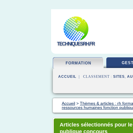
TECHNIQUESRH.FR
GEST
FORMATION
ACCUEIL
| CLASSEMENT :
SITES
,
AU
Accueil
>
Thèmes & articles : rh forma
ressources humaines fonction publiq
Articles sélectionnés pour l
publique concours