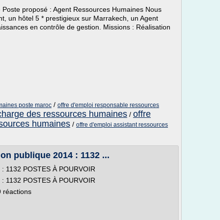
nonce Poste proposé : Agent Ressources Humaines Nous
t, un hôtel 5 * prestigieux sur Marrakech, un Agent
sances en contrôle de gestion. Missions : Réalisation
/
umaines poste maroc
offre d'emploi responsable ressources
 charge des ressources humaines
offre
/
ssources humaines
/
offre d'emploi assistant ressources
on publique 2014 : 1132 ...
014 : 1132 POSTES À POURVOIR
014 : 1132 POSTES À POURVOIR
29 réactions