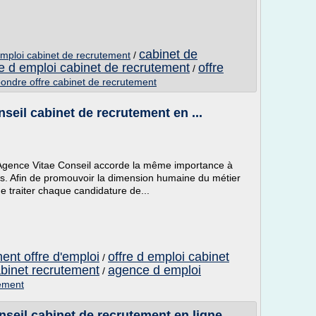
cabinet de
emploi cabinet de recrutement
/
re d emploi cabinet de recrutement
offre
/
ondre offre cabinet de recrutement
seil cabinet de recrutement en ...
 l'Agence Vitae Conseil accorde la même importance à
ats. Afin de promouvoir la dimension humaine du métier
e traiter chaque candidature de...
ent offre d'emploi
offre d emploi cabinet
/
abinet recrutement
agence d emploi
/
tement
seil cabinet de recrutement en ligne ...