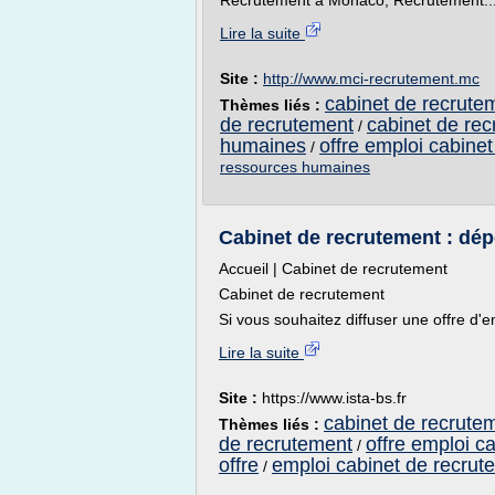
Recrutement à Monaco, Recrutement..
Lire la suite
Site :
http://www.mci-recrutement.mc
cabinet de recrutem
Thèmes liés :
de recrutement
cabinet de rec
/
humaines
offre emploi cabine
/
ressources humaines
Cabinet de recrutement : dépô
Accueil | Cabinet de recrutement
Cabinet de recrutement
Si vous souhaitez diffuser une offre d'
Lire la suite
Site :
https://www.ista-bs.fr
cabinet de recrutem
Thèmes liés :
de recrutement
offre emploi c
/
offre
emploi cabinet de recrut
/