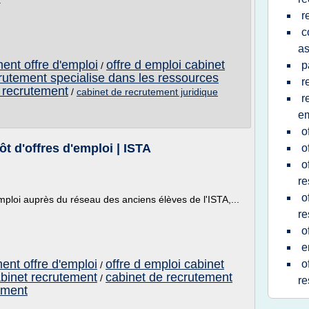
.
r
c
as
ent offre d'emploi
offre d emploi cabinet
p
/
rutement specialise dans les ressources
r
t recrutement
/
cabinet de recrutement juridique
r
em
o
t d'offres d'emploi | ISTA
o
o
re
o
emploi auprès du réseau des anciens élèves de l'ISTA,...
re
o
e
ent offre d'emploi
offre d emploi cabinet
o
/
abinet recrutement
cabinet de recrutement
/
re
ement