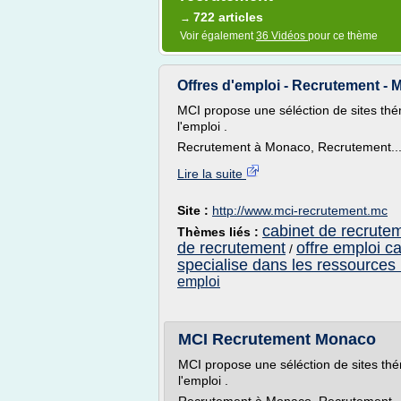
722 articles
→
Voir également
36 Vidéos
pour ce thème
Offres d'emploi - Recrutement -
MCI propose une séléction de sites thé
l'emploi .
Recrutement à Monaco, Recrutement..
Lire la suite
Site :
http://www.mci-recrutement.mc
cabinet de recrutem
Thèmes liés :
de recrutement
offre emploi c
/
specialise dans les ressource
emploi
MCI Recrutement Monaco
MCI propose une séléction de sites thé
l'emploi .