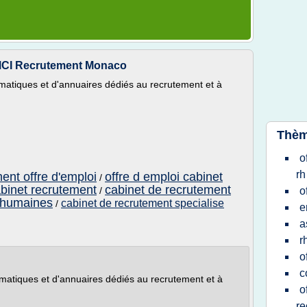
 MCI Recrutement Monaco
matiques et d'annuaires dédiés au recrutement et à
.
Thèm
o
rh
ent offre d'emploi
offre d emploi cabinet
/
abinet recrutement
cabinet de recrutement
/
o
s humaines
cabinet de recrutement specialise
/
e
a
r
o
c
matiques et d'annuaires dédiés au recrutement et à
o
re