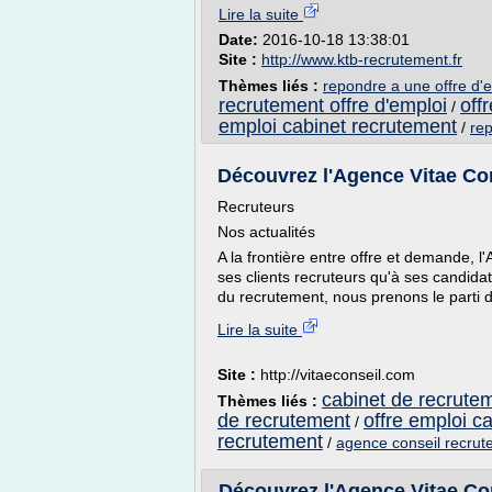
Lire la suite
Date:
2016-10-18 13:38:01
Site :
http://www.ktb-recrutement.fr
Thèmes liés :
repondre a une offre d'
recrutement offre d'emploi
off
/
emploi cabinet recrutement
/
rep
Découvrez l'Agence Vitae Con
Recruteurs
Nos actualités
A la frontière entre offre et demande,
ses clients recruteurs qu'à ses candid
du recrutement, nous prenons le parti d
Lire la suite
Site :
http://vitaeconseil.com
cabinet de recrutem
Thèmes liés :
de recrutement
offre emploi c
/
recrutement
/
agence conseil recru
Découvrez l'Agence Vitae Con