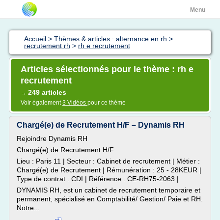
Menu
Accueil
>
Thèmes & articles : alternance en rh
>
recrutement rh
>
rh e recrutement
Articles sélectionnés pour le thème : rh e
recrutement
249 articles
→
Voir également
3 Vidéos
pour ce thème
Chargé(e) de Recrutement H/F – Dynamis RH
Rejoindre Dynamis RH
Chargé(e) de Recrutement H/F
Lieu : Paris 11 | Secteur : Cabinet de recrutement | Métier :
Chargé(e) de Recrutement | Rémunération : 25 - 28KEUR |
Type de contrat : CDI | Référence : CE-RH75-2063 |
DYNAMIS RH, est un cabinet de recrutement temporaire et
permanent, spécialisé en Comptabilité/ Gestion/ Paie et RH.
Notre...