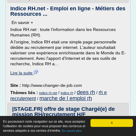
Indice RH.net - Emploi en ligne - Métiers des
Ressources ...
En savoir +
Indice RH.net : toute l'information dans les Ressources
Humaines (RH).
A l'origine, Indice RH etait une simple page personnelle
dédiée au recrutement par internet. L'auteur souhaitait
valoriser une expérience enrichissante dans le Monde du E-
recrutement. Avec l'apport d'Internet et de ses outils de
recherche, Indice RH a...
Lire la suite
Site :
http://www.changer-de-job.com
dees rh
rh e
Thèmes liés :
/
/
/
indice rh net
indice rh
marche de l emploi rh
recrutement
/
|STAGE.FR| offre de stage Chargé(e) de
mission RH/recrutement H/F
En poursuivant votre navigation sur ce site, vous acceptez
Stage Chargé(e) de mission RH/recrutement H/F
X
l'utilisation de cookies pour vous proposer des contenus et
CapGemini
services adaptés à vos centres d'intérêts.
En savoir plus