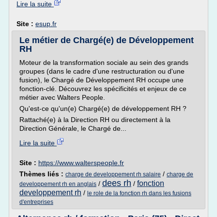
Lire la suite
Site :
esup.fr
Le métier de Chargé(e) de Développement
RH
Moteur de la transformation sociale au sein des grands
groupes (dans le cadre d'une restructuration ou d'une
fusion), le Chargé de Développement RH occupe une
fonction-clé. Découvrez les spécificités et enjeux de ce
métier avec Walters People.
Qu'est-ce qu'un(e) Chargé(e) de développement RH ?
Rattaché(e) à la Direction RH ou directement à la
Direction Générale, le Chargé de...
Lire la suite
Site :
https://www.walterspeople.fr
Thèmes liés :
/
charge de developpement rh salaire
charge de
dees rh
fonction
/
/
developpement rh en anglais
developpement rh
/
le role de la fonction rh dans les fusions
d'entreprises