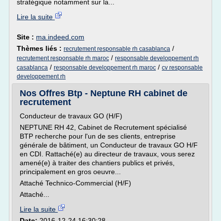
stratégique notamment sur la...
Lire la suite
Site :
ma.indeed.com
Thèmes liés :
/
recrutement responsable rh casablanca
/
recrutement responsable rh maroc
responsable developpement rh
/
/
casablanca
responsable developpement rh maroc
cv responsable
developpement rh
Nos Offres Btp - Neptune RH cabinet de
recrutement
Conducteur de travaux GO (H/F)
NEPTUNE RH 42, Cabinet de Recrutement spécialisé
BTP recherche pour l'un de ses clients, entreprise
générale de bâtiment, un Conducteur de travaux GO H/F
en CDI. Rattaché(e) au directeur de travaux, vous serez
amené(e) à traiter des chantiers publics et privés,
principalement en gros oeuvre...
Attaché Technico-Commercial (H/F)
Attaché...
Lire la suite
Date:
2016-12-24 16:30:28