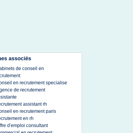
es associés
abinets de conseil en
crutement
onseil en recrutement specialise
gence de recrutement
sistante
ecrutement assistant rh
onseil en recrutement paris
ecrutement en rh
ffre d'emploi consultant
mmercial en recrutement