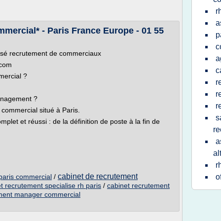
r
a
mercial* - Paris France Europe - 01 55
p
c
lisé recrutement de commerciaux
a
.com
c
mercial ?
r
r
management ?
r
commercial situé à Paris.
s
let et réussi : de la définition de poste à la fin de
re
a
al
r
cabinet de recrutement
paris commercial
/
o
t recrutement specialise rh paris
/
cabinet recrutement
ement manager commercial