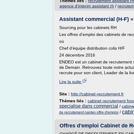
Thèmes liés :
recrutement assistant r
agence d'interim assistant rh
/
recrutem
Assistant commercial (H-F) «
Sourcing pour les cabinets RH
Les offres d'emploi des cabinets de re
où
Chef d'équipe distribution colis H/F
24 décembre 2016
ENDEO est un cabinet de recrutement spé
de Demain. Retrouvez toute notre actu
recrute pour son client, Leader de la liv
Lire la suite
Site :
http://cabinet-recrutement.fr
Thèmes liés :
cabinet recrutement fon
specialise dans commercial
/
cabine
cabin
/
de recrutement nantes offre d'emploi
Offres d'emploi Cabinet de 