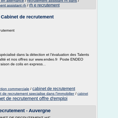
h en alternance
/
recrutement assistant rh paris
/
rh e recrutement
ent assistant rh
/
 Cabinet de recrutement
crutement
cialisé dans la détection et l'évaluation des Talents
alité et nos offres sur www.endeo.fr Poste ENDEO
raison de colis en express...
cabinet de recrutement
ction commerciale
/
t de recrutement specialise dans l'immobilier
/
cabinet
et de recrutement offre d'emploi
Recrutement - Auvergne