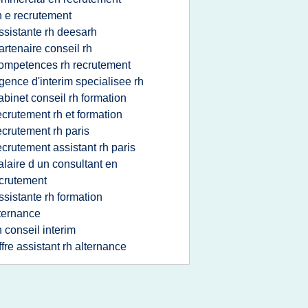
h e recrutement
ssistante rh deesarh
artenaire conseil rh
ompetences rh recrutement
gence d'interim specialisee rh
abinet conseil rh formation
ecrutement rh et formation
ecrutement rh paris
ecrutement assistant rh paris
alaire d un consultant en
crutement
ssistante rh formation
ternance
h conseil interim
ffre assistant rh alternance