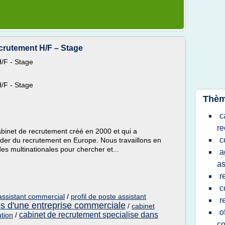
crutement H/F – Stage
/F - Stage
/F - Stage
Thèm
c
re
binet de recrutement créé en 2000 et qui a
c
er du recrutement en Europe. Nous travaillons en
des multinationales pour chercher et...
a
as
r
c
assistant commercial
/
profil de poste assistant
r
s d'une entreprise commerciale
/
cabinet
o
cabinet de recrutement specialise dans
tion
/
co