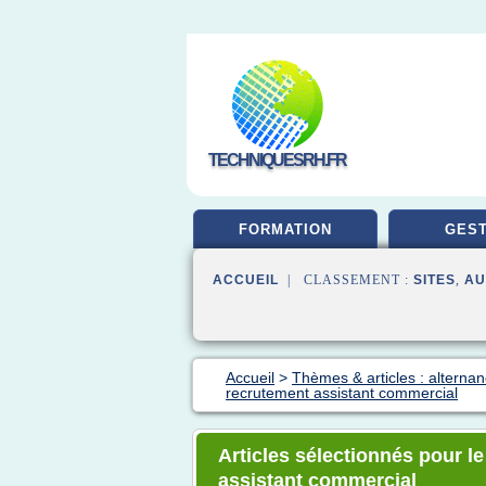
TECHNIQUESRH.FR
FORMATION
GEST
ACCUEIL
| CLASSEMENT :
SITES
,
AU
Accueil
>
Thèmes & articles : alternan
recrutement assistant commercial
Articles sélectionnés pour l
assistant commercial