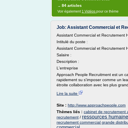
84 articles
→
Voir également
1 Vidéos
pour ce thème
Job: Assistant Commercial et Re
Assistant Commercial et Recrutement H
Intitulé du poste :
Assistant Commercial et Recrutement H
Salaire :
Description :
L'entreprise
Approach People Recruitment est un ca
rapidement su s'imposer comme un lead
étroite collaboration avec les plus gran
Lire la suite
Site :
http://www.approachpeople.com
Thèmes liés :
cabinet de recrutement 
ressources humaine
recrutement
/
recrutement commercial grande distribu
commercial