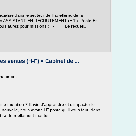
alisé dans le secteur de l'hôtellerie, de la
che un ASSISTANT EN RECRUTEMENT (H/F). Poste En
, vous aurez pour missions : - Le recueil...
es ventes (H-F) « Cabinet de ...
crutement
eine mutation ? Envie d'apprendre et d'impacter le
e nouvelle, nous avons LE poste qu'il vous faut, dans
tra de réellement monter ...