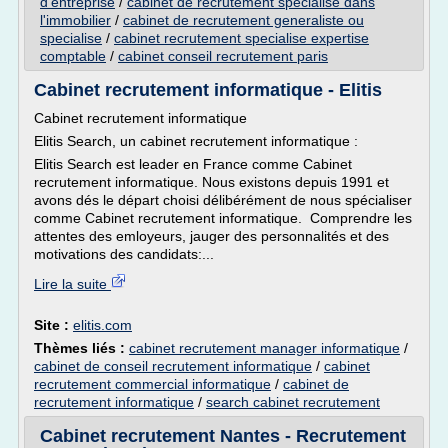
d'entreprise
/
cabinet de recrutement specialise dans
l'immobilier
/
cabinet de recrutement generaliste ou
specialise
/
cabinet recrutement specialise expertise
comptable
/
cabinet conseil recrutement paris
Cabinet recrutement informatique - Elitis
Cabinet recrutement informatique
Elitis Search, un cabinet recrutement informatique :
Elitis Search est leader en France comme Cabinet
recrutement informatique. Nous existons depuis 1991 et
avons dés le départ choisi délibérément de nous spécialiser
comme Cabinet recrutement informatique. Comprendre les
attentes des emloyeurs, jauger des personnalités et des
motivations des candidats:...
Lire la suite
Site :
elitis.com
Thèmes liés :
cabinet recrutement manager informatique
/
cabinet de conseil recrutement informatique
/
cabinet
recrutement commercial informatique
/
cabinet de
recrutement informatique
/
search cabinet recrutement
Cabinet recrutement Nantes - Recrutement