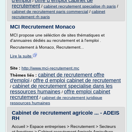
d'emploi
offre d emploi cabinet de
/
recrutement
/
cabinet recrutement specialise rh paris
/
cabinet de recrutement paris commercial
/
cabinet
recrutement rh paris
MCI Recrutement Monaco
MCI propose une séléction de sites thématiques et
d'annuaires dédiés au recrutement et à l'emploi .
Recrutement à Monaco, Recrutement...
Lire la suite
Site :
http://www.mci-recrutement.mc
cabinet de recrutement offre
Thèmes liés :
d'emploi
offre d emploi cabinet de recrutement
/
cabinet de recrutement specialise dans les
/
ressources humaines
offre emploi cabinet
/
recrutement
/
cabinet de recrutement juridique
ressources humaines
Cabinet de recrutement agricole ... - ADEIS
RH
Accueil > Espace entreprises > Recrutement > Secteurs
et fonctions > Cabinet recrutement Agricole Agriculture