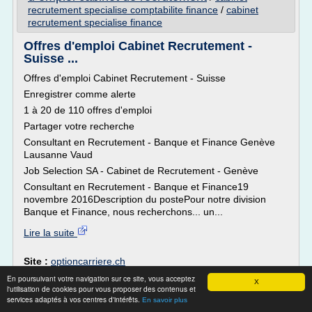
recrutement specialise comptabilite finance
/
cabinet
recrutement specialise finance
Offres d'emploi Cabinet Recrutement -
Suisse ...
Offres d'emploi Cabinet Recrutement - Suisse
Enregistrer comme alerte
1 à 20 de 110 offres d'emploi
Partager votre recherche
Consultant en Recrutement - Banque et Finance Genève
Lausanne Vaud
Job Selection SA - Cabinet de Recrutement - Genève
Consultant en Recrutement - Banque et Finance19
novembre 2016Description du postePour notre division
Banque et Finance, nous recherchons... un...
Lire la suite
Site :
optioncarriere.ch
Thèmes liés :
/
En poursuivant votre navigation sur ce site, vous acceptez
offre d emploi cabinet de recrutement suisse
X
l'utilisation de cookies pour vous proposer des contenus et
cabinet de recrutement offre d'emploi
offre d
/
services adaptés à vos centres d'intérêts.
En savoir plus
emploi cabinet de recrutement
/
cabinet