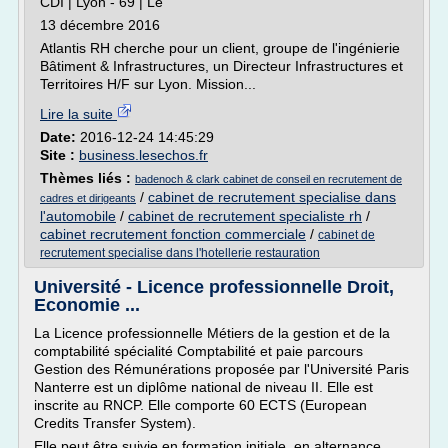
CDI | Lyon - 69 | Le
13 décembre 2016
Atlantis RH cherche pour un client, groupe de l'ingénierie
Bâtiment & Infrastructures, un Directeur Infrastructures et
Territoires H/F sur Lyon. Mission...
Lire la suite
Date:
2016-12-24 14:45:29
Site :
business.lesechos.fr
Thèmes liés :
badenoch & clark cabinet de conseil en recrutement de
/
cabinet de recrutement specialise dans
cadres et dirigeants
l'automobile
/
cabinet de recrutement specialiste rh
/
cabinet recrutement fonction commerciale
/
cabinet de
recrutement specialise dans l'hotellerie restauration
Université - Licence professionnelle Droit,
Economie ...
La Licence professionnelle Métiers de la gestion et de la
comptabilité spécialité Comptabilité et paie parcours
Gestion des Rémunérations proposée par l'Université Paris
Nanterre est un diplôme national de niveau II. Elle est
inscrite au RNCP. Elle comporte 60 ECTS (European
Credits Transfer System).
Elle peut être suivie en formation initiale, en alternance