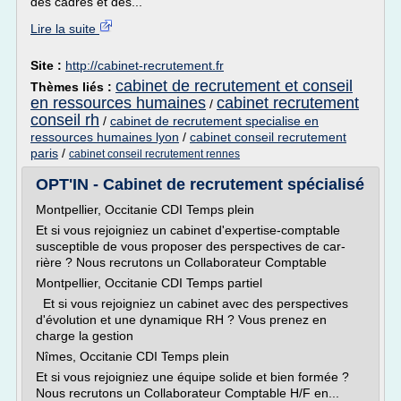
des cadres et des...
Lire la suite
Site :
http://cabinet-recrutement.fr
cabinet de recrutement et conseil
Thèmes liés :
en ressources humaines
cabinet recrutement
/
conseil rh
/
cabinet de recrutement specialise en
ressources humaines lyon
/
cabinet conseil recrutement
paris
/
cabinet conseil recrutement rennes
OPT'IN - Cabinet de recrutement spécialisé
Montpellier, Occitanie CDI Temps plein
Et si vous rejoi­gniez un cabi­net d'expertise-comptable
sus­cep­tible de vous pro­po­ser des pers­pec­tives de car­
rière ? Nous recru­tons un Col­la­bo­ra­teur Comptable
Montpellier, Occitanie CDI Temps partiel
Et si vous rejoi­gniez un cabi­net avec des pers­pec­tives
d'évolution et une dyna­mique RH ? Vous pre­nez en
charge la gestion
Nîmes, Occitanie CDI Temps plein
Et si vous rejoi­gniez une équipe solide et bien for­mée ?
Nous recru­tons un Col­la­bo­ra­teur Comp­table H/F en...