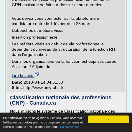
GRH-assistant se fait sur dossier et sur entretien.
Vous devez vous connecter sur la plateforme e-
candidature entre le 1 février et le 23 mars.
Débouchés et métiers visés
Insertion professionnelle
Les métiers visés en début de vie professionnelle
dépendent du niveau de structuration de la fonction RH
dans l'organisation.
Dans les organisations où la fonction est déjà structurée :
Assistant / Adjoint du...
Lire la suite
Date:
2018-04-14 04:51:50
Site :
http://www.univ-ubs.fr
Classification nationale des professions
(CNP) - Canada.ca
Nous utilisons le système de Classification nationale des
professions (CNP) pour classifier les emplois (professions).
En poursuivant votre navigation sur ce site, vous acceptez
X
Les emplois sont regroupés selon :
l'utilisation de cookies pour vous proposer des contenus et
services adaptés à vos centres d'intérêts.
En savoir plus
les fonctions des postes;