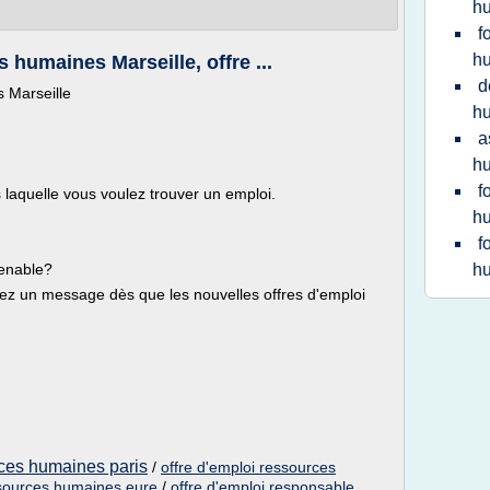
h
f
hu
humaines Marseille, offre ...
d
 Marseille
h
a
h
f
s laquelle vous voulez trouver un emploi.
hu
f
venable?
hu
evez un message dès que les nouvelles offres d'emploi
rces humaines paris
/
offre d'emploi ressources
ssources humaines eure
/
offre d'emploi responsable