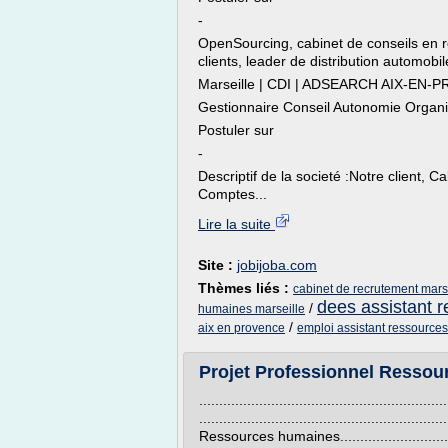
-
OpenSourcing, cabinet de conseils en 
clients, leader de distribution automobi
Marseille | CDI | ADSEARCH AIX-EN-P
Gestionnaire Conseil Autonomie Organ
Postuler sur
-
Descriptif de la societé :Notre client,
Comptes...
Lire la suite
Site :
jobijoba.com
Thèmes liés :
cabinet de recrutement mars
dees assistant 
/
humaines marseille
/
aix en provence
emploi assistant ressource
Projet Professionnel Ressour
.....................................................
...........................................................
Ressources humaines...................................