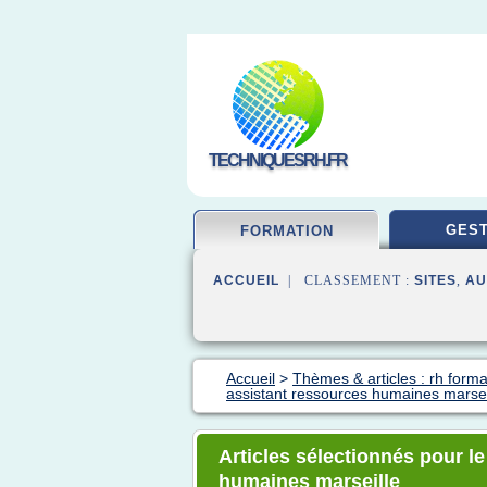
TECHNIQUESRH.FR
GEST
FORMATION
ACCUEIL
| CLASSEMENT :
SITES
,
AU
Accueil
>
Thèmes & articles : rh forma
assistant ressources humaines marsei
Articles sélectionnés pour l
humaines marseille