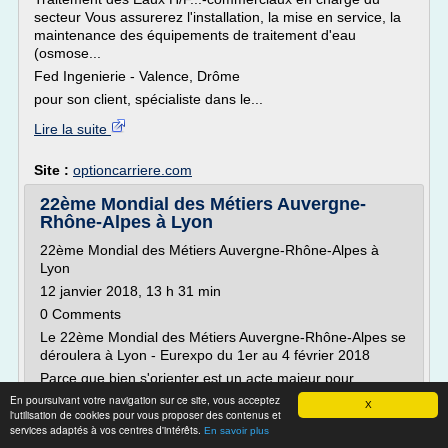
secteur Vous assurerez l'installation, la mise en service, la
maintenance des équipements de traitement d'eau
(osmose...
Fed Ingenierie - Valence, Drôme
pour son client, spécialiste dans le...
Lire la suite
Site :
optioncarriere.com
22ème Mondial des Métiers Auvergne-
Rhône-Alpes à Lyon
22ème Mondial des Métiers Auvergne-Rhône-Alpes à
Lyon
12 janvier 2018, 13 h 31 min
0 Comments
Le 22ème Mondial des Métiers Auvergne-Rhône-Alpes se
déroulera à Lyon - Eurexpo du 1er au 4 février 2018
Parce que bien s'orienter est un acte majeur pour
s'insérer dans l'emploi, parce que l'employabilité
En poursuivant votre navigation sur ce site, vous acceptez
X
individuelle, quel que soit son âge est l'enjeu
l'utilisation de cookies pour vous proposer des contenus et
services adaptés à vos centres d'intérêts.
d'aujourd'hui, venez assister au...
En savoir plus