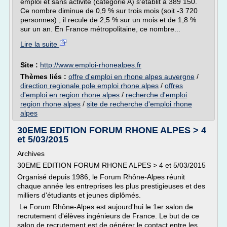
emploi et sans activité (catégorie A) s'établit à 389 150.
Ce nombre diminue de 0,9 % sur trois mois (soit -3 720
personnes) ; il recule de 2,5 % sur un mois et de 1,8 %
sur un an. En France métropolitaine, ce nombre...
Lire la suite
Site :
http://www.emploi-rhonealpes.fr
Thèmes liés :
offre d'emploi en rhone alpes auvergne
/
direction regionale pole emploi rhone alpes
/
offres
d'emploi en region rhone alpes
/
recherche d'emploi
region rhone alpes
/
site de recherche d'emploi rhone
alpes
30EME EDITION FORUM RHONE ALPES > 4
et 5/03/2015
Archives
30EME EDITION FORUM RHONE ALPES > 4 et 5/03/2015
Organisé depuis 1986, le Forum Rhône-Alpes réunit
chaque année les entreprises les plus prestigieuses et des
milliers d'étudiants et jeunes diplômés.
Le Forum Rhône-Alpes est aujourd'hui le 1er salon de
recrutement d'élèves ingénieurs de France. Le but de ce
salon de recrutement est de générer le contact entre les