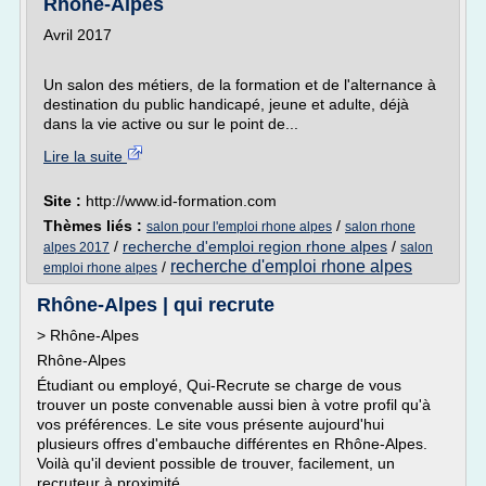
Rhône-Alpes
Avril 2017
Un salon des métiers, de la formation et de l'alternance à
destination du public handicapé, jeune et adulte, déjà
dans la vie active ou sur le point de...
Lire la suite
Site :
http://www.id-formation.com
Thèmes liés :
/
salon pour l'emploi rhone alpes
salon rhone
/
recherche d'emploi region rhone alpes
/
alpes 2017
salon
recherche d'emploi rhone alpes
/
emploi rhone alpes
Rhône-Alpes | qui recrute
> Rhône-Alpes
Rhône-Alpes
Étudiant ou employé, Qui-Recrute se charge de vous
trouver un poste convenable aussi bien à votre profil qu'à
vos préférences. Le site vous présente aujourd'hui
plusieurs offres d'embauche différentes en Rhône-Alpes.
Voilà qu'il devient possible de trouver, facilement, un
recruteur à proximité.