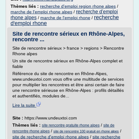
Thèmes liés :
recherche d'emploi region rhone alpes
/
recherche d'emploi
marche de l'emploi rhone alpes
/
recherche
rhone alpes
/
marche de l'emploi rhone
/
d'emploi rhone
Site de rencontre sérieux en Rhône-Alpes,
rencontre ...
Site de rencontre sérieux > france > regions > Rencontre
Rhone alpes
Un site de rencontre sérieux en Rhône-Alpes complet et
fiable
Référence du site de rencontre en Rhône-Alpes,
www.undeuxtoi.com vous offre une multitude de services
pour multiplier les rencontres et être ainsi certain de faire
une rencontre sérieuse en Rhône-Alpes : profils détaillés
et authentifiés, modules de...
Lire la suite
Site :
https://www.undeuxtoi.com
Thèmes liés :
/
site rencontre gratuite rhone alpes
site de
/
/
rencontre rhone alpes
site de rencontre 100 gratuit en rhone alpes
site de recherche d'emploi rhone alpes
/
site recherche