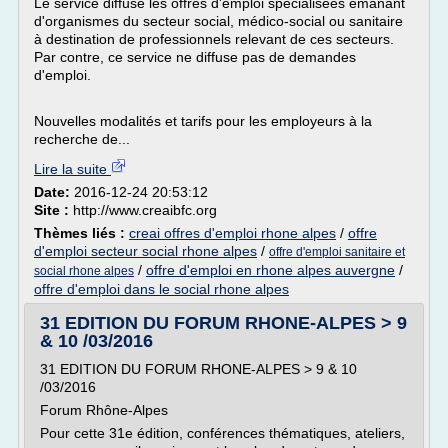
Le service diffuse les offres d'emploi spécialisées émanant
d'organismes du secteur social, médico-social ou sanitaire
à destination de professionnels relevant de ces secteurs.
Par contre, ce service ne diffuse pas de demandes
d'emploi.
Nouvelles modalités et tarifs pour les employeurs à la
recherche de...
Lire la suite
Date:
2016-12-24 20:53:12
Site :
http://www.creaibfc.org
Thèmes liés :
creai offres d'emploi rhone alpes
/
offre
d'emploi secteur social rhone alpes
/
offre d'emploi sanitaire et
/
offre d'emploi en rhone alpes auvergne
/
social rhone alpes
offre d'emploi dans le social rhone alpes
31 EDITION DU FORUM RHONE-ALPES > 9
& 10 /03/2016
31 EDITION DU FORUM RHONE-ALPES > 9 & 10
/03/2016
Forum Rhône-Alpes
Pour cette 31e édition, conférences thématiques, ateliers,