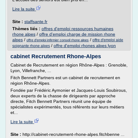
Lire la suite
Site :
staffsante.fr
Thèmes liés :
offres d'emploi ressources humaines
rhone alpes
/
offre d'emploi charge de mission rhone
alpes
/
/
offre d'emploi aide
offre d'emploi infirmier conseil rhone alpes
/
offre d'emploi rhones alpes lyon
soignante rhone alpes
cabinet Recrutement Rhone-Alpes
Cabinet de Recrutement en région Rhône-Alpes : Grenoble,
Lyon, Villefranche, ...
Fitch Bennett Partners est un cabinet de recrutement en
région Rhône-Alpes.
Fondée par Frédéric Aymonier et Jacques-Louis Soubirous,
deux experts de la chasse de dirigeants par approche
directe, Fitch Bennett Partners réunit une équipe de
spécialistes expérimentés, tous référents sur leurs métiers
et...
Lire la suite
Site :
http://cabinet-recrutement-rhone-alpes.fitchbenne ...