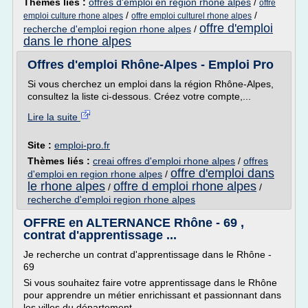
Thèmes liés :
offres d'emploi en region rhone alpes
/
offre
/
/
emploi culture rhone alpes
offre emploi culturel rhone alpes
offre d'emploi
recherche d'emploi region rhone alpes
/
dans le rhone alpes
Offres d'emploi Rhône-Alpes - Emploi Pro
Si vous cherchez un emploi dans la région Rhône-Alpes,
consultez la liste ci-dessous. Créez votre compte,...
Lire la suite
Site :
emploi-pro.fr
Thèmes liés :
creai offres d'emploi rhone alpes
/
offres
offre d'emploi dans
d'emploi en region rhone alpes
/
le rhone alpes
offre d emploi rhone alpes
/
/
recherche d'emploi region rhone alpes
OFFRE en ALTERNANCE Rhône - 69 ,
contrat d'apprentissage ...
Je recherche un contrat d'apprentissage dans le Rhône -
69
Si vous souhaitez faire votre apprentissage dans le Rhône
pour apprendre un métier enrichissant et passionnant dans
les villes du département...