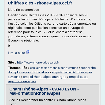
Chiffres clés - rhone-alpes.cci.fr
Librairie économique
L'édition des Chiffres clés 2015-2016 consacre ses 20
pages à l'économie rhônalpine. Riche de 50 indicateurs,
illustrée selon les éditions par une carte départementale ou
régionale, cette publication constitue un ouvrage de
référence pour tous ceux - élus, chefs d'entreprise,
journalistes, acteurs économiques... - qui s'intéressent à
léconomie régionale.
9...
Lire la suite
Site :
http://www.rhone-alpes.cci.fr
Thèmes liés :
/
recherche
capitale region rhone alpes auvergne
d'emploi region rhone alpes
/
emploi commercial rhone alpes
/
emploi rhone alpes auvergne
/
emploi cadre
auvergne
region rhone alpes
Cnam Rhône-Alpes - 69348 LYON -
MaFormationRhoneAlpes
Accueil Rechercher un centre > Cnam Rhône-Alpes -
Lyon