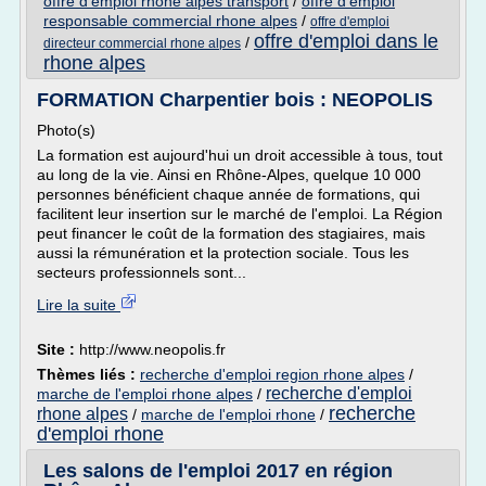
offre d'emploi rhone alpes transport
/
offre d'emploi
responsable commercial rhone alpes
/
offre d'emploi
offre d'emploi dans le
/
directeur commercial rhone alpes
rhone alpes
FORMATION Charpentier bois : NEOPOLIS
Photo(s)
La formation est aujourd'hui un droit accessible à tous, tout
au long de la vie. Ainsi en Rhône-Alpes, quelque 10 000
personnes bénéficient chaque année de formations, qui
facilitent leur insertion sur le marché de l'emploi. La Région
peut financer le coût de la formation des stagiaires, mais
aussi la rémunération et la protection sociale. Tous les
secteurs professionnels sont...
Lire la suite
Site :
http://www.neopolis.fr
Thèmes liés :
recherche d'emploi region rhone alpes
/
recherche d'emploi
marche de l'emploi rhone alpes
/
recherche
rhone alpes
/
marche de l'emploi rhone
/
d'emploi rhone
Les salons de l'emploi 2017 en région