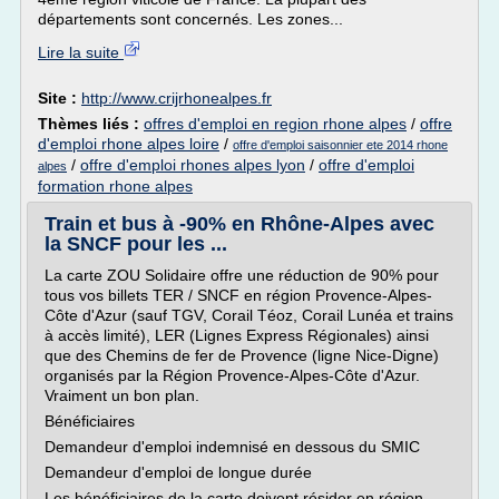
départements sont concernés. Les zones...
Lire la suite
Site :
http://www.crijrhonealpes.fr
Thèmes liés :
offres d'emploi en region rhone alpes
/
offre
d'emploi rhone alpes loire
/
offre d'emploi saisonnier ete 2014 rhone
/
offre d'emploi rhones alpes lyon
/
offre d'emploi
alpes
formation rhone alpes
Train et bus à -90% en Rhône-Alpes avec
la SNCF pour les ...
La carte ZOU Solidaire offre une réduction de 90% pour
tous vos billets TER / SNCF en région Provence-Alpes-
Côte d'Azur (sauf TGV, Corail Téoz, Corail Lunéa et trains
à accès limité), LER (Lignes Express Régionales) ainsi
que des Chemins de fer de Provence (ligne Nice-Digne)
organisés par la Région Provence-Alpes-Côte d'Azur.
Vraiment un bon plan.
Bénéficiaires
Demandeur d'emploi indemnisé en dessous du SMIC
Demandeur d'emploi de longue durée
Les bénéficiaires de la carte doivent résider en région