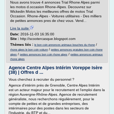
Nous avons trouve 4 annonces Trial Rhone Alpes parmi
les motos d.occasion Rhone-Alpes. Decouvrez sur
Wickedin Motos les meilleures offres de motos Trial
Occasion. Rhone-Alpes - Voitures utilitaires - Des milliers
de petites annonces pres de chez vous. Vend...
Lire la suite
Date:
2016-11-03 16:35:00
Site :
http://scootercasque.blogspot.com
Thèmes liés :
/
le bon coin annonces animaux bouches du rhone
/
rhone alpes le bon coin voiture
petites annonces gratuites bon coin rhone
/
/
alpes
petites annonces bon coin rhone alpes
petites annonces animaux
rhone alpes
Agence Centre Alpes Intérim Voreppe Isère
(38) | Offres d ...
Vous cherchez à recruter du personnel ?
Agence d'intérim près de Grenoble, Centre Alpes Intérim
est un acteur majeur pour le recrutement et l'emploi dans la
région Auvergne-Rhône-Alpes. Agence de recrutement
généraliste, nous recherchons régulièrement, pour le
compte de petites et de grandes entreprises, des
intérimaires pour des postes dans les secteurs de
l'Industrie, du BTP et du...