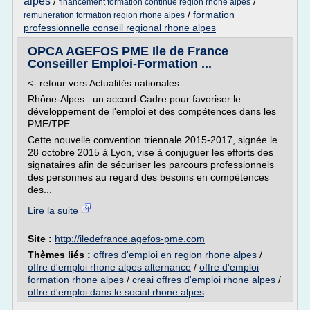
alpes
/
/
financement formation continue region rhone alpes
/
formation
remuneration formation region rhone alpes
professionnelle conseil regional rhone alpes
OPCA AGEFOS PME Ile de France
Conseiller Emploi-Formation ...
<- retour vers Actualités nationales
Rhône-Alpes : un accord-Cadre pour favoriser le
développement de l'emploi et des compétences dans les
PME/TPE
Cette nouvelle convention triennale 2015-2017, signée le
28 octobre 2015 à Lyon, vise à conjuguer les efforts des
signataires afin de sécuriser les parcours professionnels
des personnes au regard des besoins en compétences
des...
Lire la suite
Site :
http://iledefrance.agefos-pme.com
Thèmes liés :
offres d'emploi en region rhone alpes
/
offre d'emploi rhone alpes alternance
/
offre d'emploi
formation rhone alpes
/
creai offres d'emploi rhone alpes
/
offre d'emploi dans le social rhone alpes