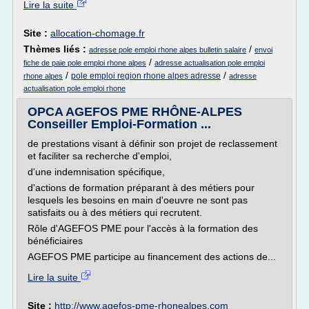
Lire la suite
Site :
allocation-chomage.fr
Thèmes liés :
/
adresse pole emploi rhone alpes bulletin salaire
envoi
/
fiche de paie pole emploi rhone alpes
adresse actualisation pole emploi
/
/
pole emploi region rhone alpes adresse
rhone alpes
adresse
actualisation pole emploi rhone
OPCA AGEFOS PME RHÔNE-ALPES
Conseiller Emploi-Formation ...
de prestations visant à définir son projet de reclassement
et faciliter sa recherche d'emploi,
d'une indemnisation spécifique,
d'actions de formation préparant à des métiers pour
lesquels les besoins en main d'oeuvre ne sont pas
satisfaits ou à des métiers qui recrutent.
Rôle d'AGEFOS PME pour l'accès à la formation des
bénéficiaires
AGEFOS PME participe au financement des actions de...
Lire la suite
Site :
http://www.agefos-pme-rhonealpes.com