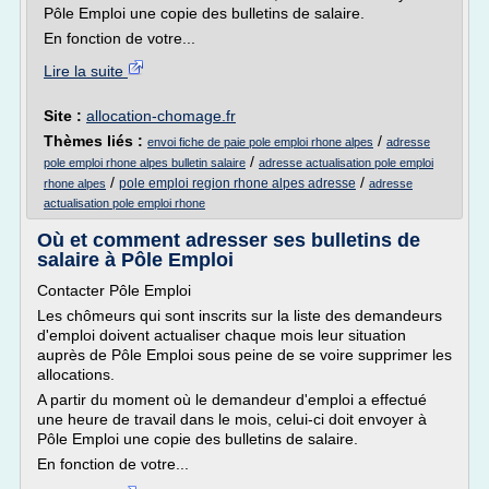
Pôle Emploi une copie des bulletins de salaire.
En fonction de votre...
Lire la suite
Site :
allocation-chomage.fr
Thèmes liés :
/
envoi fiche de paie pole emploi rhone alpes
adresse
/
pole emploi rhone alpes bulletin salaire
adresse actualisation pole emploi
/
/
pole emploi region rhone alpes adresse
rhone alpes
adresse
actualisation pole emploi rhone
Où et comment adresser ses bulletins de
salaire à Pôle Emploi
Contacter Pôle Emploi
Les chômeurs qui sont inscrits sur la liste des demandeurs
d'emploi doivent actualiser chaque mois leur situation
auprès de Pôle Emploi sous peine de se voire supprimer les
allocations.
A partir du moment où le demandeur d'emploi a effectué
une heure de travail dans le mois, celui-ci doit envoyer à
Pôle Emploi une copie des bulletins de salaire.
En fonction de votre...