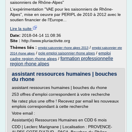
saisonniers de Rhône-Alpes"
L'expérimentation "VAE pour les saisonniers de Rhône-
Alpes", mise en oeuvre par PERIPL de 2010 à 2012 avec le
soutien financier de l'Europe...
Lire la suite
Date:
2018-04-14 11:08:36
Site :
http://www.pluriactivite.org
Thèmes liés :
/
emploi saisonnier rhone alpes 2013
emploi saisonnier ete
/
/
emploi
pole emploi saisonnier rhone alpes
2014 rhone alpes
formation professionnelle
cadre region rhone alpes
/
region rhone alpes
assistant ressources humaines | bouches
du rhone
assistant ressources humaines | bouches du rhone
253 offres d'emploi correspondent à votre recherche
Ne ratez plus une offre ! Recevez par email les nouveaux
emplois correspondant à cette recherche
Votre email :
Assistant(e) Ressources Humaines en CDD 6 mois
CDD | Leclerc Marignane | Localisation : PROVENCE-