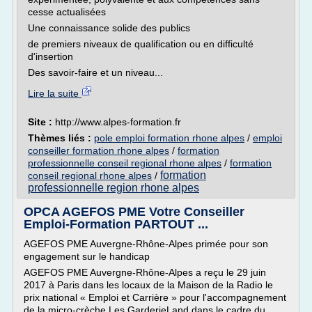
cesse actualisées
Une connaissance solide des publics
de premiers niveaux de qualification ou en difficulté
d'insertion
Des savoir-faire et un niveau...
Lire la suite
Site :
http://www.alpes-formation.fr
Thèmes liés :
pole emploi formation rhone alpes
/
emploi
conseiller formation rhone alpes
/
formation
professionnelle conseil regional rhone alpes
/
formation
formation
conseil regional rhone alpes
/
professionnelle region rhone alpes
OPCA AGEFOS PME Votre Conseiller
Emploi-Formation PARTOUT ...
AGEFOS PME Auvergne-Rhône-Alpes primée pour son
engagement sur le handicap
AGEFOS PME Auvergne-Rhône-Alpes a reçu le 29 juin
2017 à Paris dans les locaux de la Maison de la Radio le
prix national « Emploi et Carrière » pour l'accompagnement
de la micro-crèche Les GarderieLand dans le cadre du