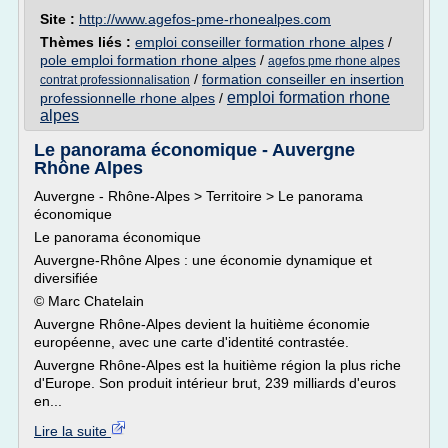
Site :
http://www.agefos-pme-rhonealpes.com
Thèmes liés :
emploi conseiller formation rhone alpes
/
pole emploi formation rhone alpes
/
agefos pme rhone alpes
/
formation conseiller en insertion
contrat professionnalisation
emploi formation rhone
professionnelle rhone alpes
/
alpes
Le panorama économique - Auvergne
Rhône Alpes
Auvergne - Rhône-Alpes > Territoire > Le panorama
économique
Le panorama économique
Auvergne-Rhône Alpes : une économie dynamique et
diversifiée
© Marc Chatelain
Auvergne Rhône-Alpes devient la huitième économie
européenne, avec une carte d'identité contrastée.
Auvergne Rhône-Alpes est la huitième région la plus riche
d'Europe. Son produit intérieur brut, 239 milliards d'euros
en...
Lire la suite