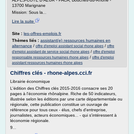
ALPES-COTE D'AZUR - PACA, Bouches-du-Rhône -
13700 Marignane
Mission: Sous la...
Lire la suite
Site :
les-offres-emplois.fr
Thèmes liés :
assistant(e) ressources humaines en
alternance
/
/
offre d'emploi assistant social rhone alpes
offre
/
d'emploi assistant de service social rhone alpes
offre d'emploi
/
responsable ressources humaines rhone alpes
offre d'emploi
assistant ressources humaines rhone alpes
Chiffres clés - rhone-alpes.cci.fr
Librairie économique
L'édition des Chiffres clés 2015-2016 consacre ses 20
pages à l'économie rhônalpine. Riche de 50 indicateurs,
illustrée selon les éditions par une carte départementale ou
régionale, cette publication constitue un ouvrage de
référence pour tous ceux - élus, chefs d'entreprise,
journalistes, acteurs économiques... - qui s'intéressent à
léconomie régionale.
9...