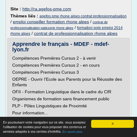
Site :
http://ra.agefos-pme.com
Thèmes liés :
agefos pme rhone alpes contrat professionnalisation
/
emploi conseiller formation rhone alpes
/
contrat de
/
formation pole emploi 2014
professionnalisation patisserie rhone alpes
/
contrat de professionnalisation rhone alpes
rhone alpes
Apprendre le français - MDEF - mdef-
lyon.fr
Compétences Premières Cursus 2 - à venir
Compétences Premières Cursus 2 - en cours
Compétences Premières Cursus 3
OEPRE - Ouvrir l'Ecole aux Parents pour la Réussite des
Enfants
OFII - Formation Linguistique dans le cadre du CIR
Organismes de formation sans financement public
PLP - Pôles Linguistiques de Proximité
Pour information...
Vous êtes une...
En poursuivant votre navigation sur ce site, vous acceptez
X
l'utilisation de cookies pour vous proposer des contenus et
Lire la suite
services adaptés à vos centres d'intérêts.
En savoir plus
Date:
2016-12-24 15:13:34