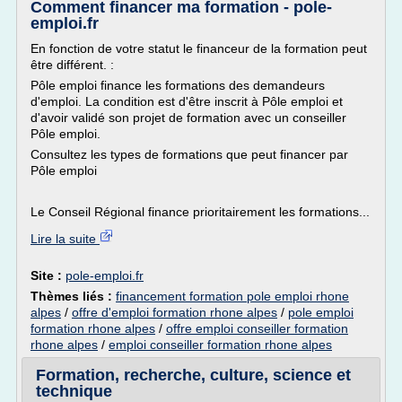
Comment financer ma formation - pole-
emploi.fr
En fonction de votre statut le financeur de la formation peut
être différent. :
Pôle emploi finance les formations des demandeurs
d'emploi. La condition est d'être inscrit à Pôle emploi et
d'avoir validé son projet de formation avec un conseiller
Pôle emploi.
Consultez les types de formations que peut financer par
Pôle emploi
Le Conseil Régional finance prioritairement les formations...
Lire la suite
Site :
pole-emploi.fr
Thèmes liés :
financement formation pole emploi rhone
alpes
/
offre d'emploi formation rhone alpes
/
pole emploi
formation rhone alpes
/
offre emploi conseiller formation
rhone alpes
/
emploi conseiller formation rhone alpes
Formation, recherche, culture, science et
technique