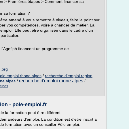
tion > Premières étapes > Comment financer sa
r sa formation ?
être amené à vous remettre à niveau, faire le point sur
opper vos compétences, voire à changer de métier. La
 l'emploi. Elle peut être organisée dans le cadre d'un
particulier.
 l'Agefiph financent un programme de...
n.org
ole emploi rhone alpes
/
recherche d'emploi region
recherche d'emploi rhone alpes
one alpes
/
/
alpes
on - pole-emploi.fr
de la formation peut être différent. :
demandeurs d'emploi. La condition est d'être inscrit à
 de formation avec un conseiller Pôle emploi.