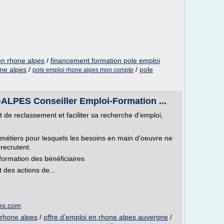
on rhone alpes
/
financement formation pole emploi
one alpes
/
/
pole
pole emploi rhone alpes mon compte
ES Conseiller Emploi-Formation ...
et de reclassement et faciliter sa recherche d'emploi,
 métiers pour lesquels les besoins en main d'oeuvre ne
 recrutent.
ormation des bénéficiaires
des actions de...
es.com
 rhone alpes
/
offre d'emploi en rhone alpes auvergne
/