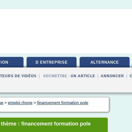
ION
D ENTREPRISE
ALTERNANCE
TEURS DE VIDÉOS
| SOUMETTRE :
UN ARTICLE
|
ANNONCER
|
ne
>
emploi rhone
>
financement formation pole
e thème : financement formation pole