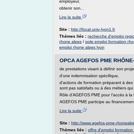
employeur,
obtenir son...
Lire la suite
Site :
http://focal.univ-lyon1.fr
Thèmes liés :
recherche d'emploi regi
rhone alpes
/
pole emploi formation rh
emploi rhone alpes lyon
OPCA AGEFOS PME RHÔNE-ALP
de prestations visant à définir son proj
d'une indemnisation spécifique,
d'actions de formation préparant à des
sont pas satisfaits ou à des métiers qui
Rôle d'AGEFOS PME pour l'accès à la f
AGEFOS PME participe au financement 
Lire la suite
Site :
http://www.agefos-pme-rhonealp
Thèmes liés :
offre d'emploi formation