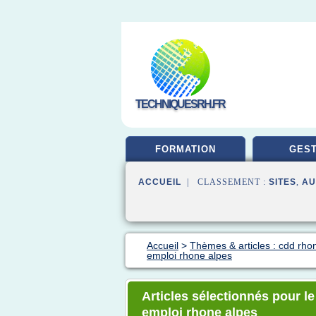
TECHNIQUESRH.FR
FORMATION
GEST
ACCUEIL
| CLASSEMENT :
SITES
,
AU
Accueil
>
Thèmes & articles : cdd rho
emploi rhone alpes
Articles sélectionnés pour l
emploi rhone alpes