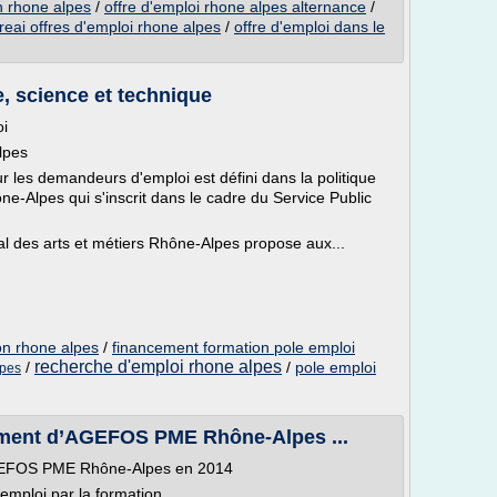
n rhone alpes
/
offre d'emploi rhone alpes alternance
/
reai offres d'emploi rhone alpes
/
offre d'emploi dans le
e, science et technique
i
lpes
 les demandeurs d'emploi est défini dans la politique
e-Alpes qui s'inscrit dans le cadre du Service Public
al des arts et métiers Rhône-Alpes propose aux...
on rhone alpes
/
financement formation pole emploi
recherche d'emploi rhone alpes
/
/
pole emploi
lpes
gement d’AGEFOS PME Rhône-Alpes ...
'AGEFOS PME Rhône-Alpes en 2014
mploi par la formation