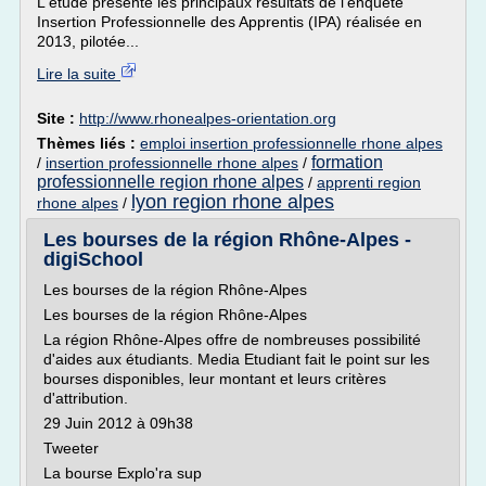
L'étude présente les principaux résultats de l'enquête
Insertion Professionnelle des Apprentis (IPA) réalisée en
2013, pilotée...
Lire la suite
Site :
http://www.rhonealpes-orientation.org
Thèmes liés :
emploi insertion professionnelle rhone alpes
formation
/
insertion professionnelle rhone alpes
/
professionnelle region rhone alpes
/
apprenti region
lyon region rhone alpes
rhone alpes
/
Les bourses de la région Rhône-Alpes -
digiSchool
Les bourses de la région Rhône-Alpes
Les bourses de la région Rhône-Alpes
La région Rhône-Alpes offre de nombreuses possibilité
d'aides aux étudiants. Media Etudiant fait le point sur les
bourses disponibles, leur montant et leurs critères
d'attribution.
29 Juin 2012 à 09h38
Tweeter
La bourse Explo'ra sup