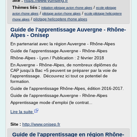
Site :
https://www.yumping.fr
Thèmes liés :
/
initiation pilotage avion rhone alpes
ecole pilotage
/
/
avion rhone alpes
pilotage avion rhone alpes
ecole pilotage helicoptere
/
pilotage helicoptere rhone alpes
rhone alpes
Guide de l'apprentissage Auvergne - Rhône-
Alpes - Onisep
En partenariat avec la région Auvergne - Rhône-Alpes
Guide de l'apprentissage Auvergne - Rhône-Alpes
Rhône-Alpes - Lyon / Publication : 2 février 2018
En Auvergne - Rhône-Alpes, de nombreux diplômes du
CAP jusqu'à Bac +5 peuvent se préparer par la voie de
l'apprentissage. Découvrez ici tout ce potentiel de
formation.
Guide de l'apprentissage Rhône-Alpes, édition 2016-2017.
Guide de l'apprentissage Auvergne - Rhône-Alpes
Apprentissage mode d'emploi (le contrat...
Lire la suite
Site :
http://www.onisep.fr
Guide de l'apprentissage en région Rhône-