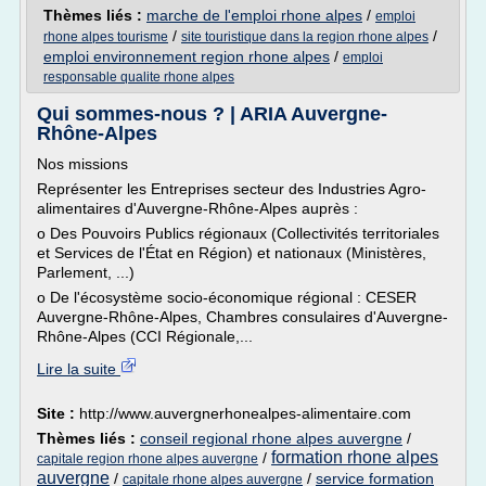
Thèmes liés :
marche de l'emploi rhone alpes
/
emploi
/
/
rhone alpes tourisme
site touristique dans la region rhone alpes
emploi environnement region rhone alpes
/
emploi
responsable qualite rhone alpes
Qui sommes-nous ? | ARIA Auvergne-
Rhône-Alpes
Nos missions
Représenter les Entreprises secteur des Industries Agro-
alimentaires d'Auvergne-Rhône-Alpes auprès :
o Des Pouvoirs Publics régionaux (Collectivités territoriales
et Services de l'État en Région) et nationaux (Ministères,
Parlement, ...)
o De l'écosystème socio-économique régional : CESER
Auvergne-Rhône-Alpes, Chambres consulaires d'Auvergne-
Rhône-Alpes (CCI Régionale,...
Lire la suite
Site :
http://www.auvergnerhonealpes-alimentaire.com
Thèmes liés :
conseil regional rhone alpes auvergne
/
formation rhone alpes
/
capitale region rhone alpes auvergne
auvergne
/
/
service formation
capitale rhone alpes auvergne