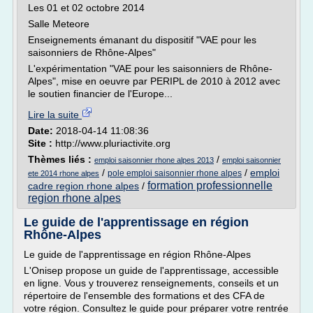
Les 01 et 02 octobre 2014
Salle Meteore
Enseignements émanant du dispositif "VAE pour les
saisonniers de Rhône-Alpes"
L'expérimentation "VAE pour les saisonniers de Rhône-
Alpes", mise en oeuvre par PERIPL de 2010 à 2012 avec
le soutien financier de l'Europe...
Lire la suite
Date:
2018-04-14 11:08:36
Site :
http://www.pluriactivite.org
Thèmes liés :
/
emploi saisonnier rhone alpes 2013
emploi saisonnier
/
/
emploi
pole emploi saisonnier rhone alpes
ete 2014 rhone alpes
formation professionnelle
cadre region rhone alpes
/
region rhone alpes
Le guide de l'apprentissage en région
Rhône-Alpes
Le guide de l'apprentissage en région Rhône-Alpes
L'Onisep propose un guide de l'apprentissage, accessible
en ligne. Vous y trouverez renseignements, conseils et un
répertoire de l'ensemble des formations et des CFA de
votre région. Consultez le guide pour préparer votre rentrée