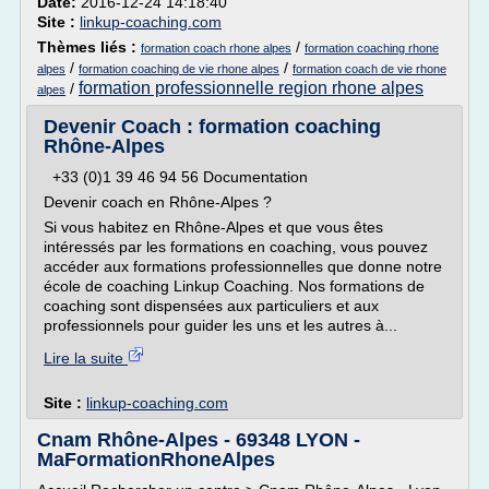
Date:
2016-12-24 14:18:40
Site :
linkup-coaching.com
Thèmes liés :
/
formation coach rhone alpes
formation coaching rhone
/
/
alpes
formation coaching de vie rhone alpes
formation coach de vie rhone
formation professionnelle region rhone alpes
/
alpes
Devenir Coach : formation coaching
Rhône-Alpes
+33 (0)1 39 46 94 56 Documentation
Devenir coach en Rhône-Alpes ?
Si vous habitez en Rhône-Alpes et que vous êtes
intéressés par les formations en coaching, vous pouvez
accéder aux formations professionnelles que donne notre
école de coaching Linkup Coaching. Nos formations de
coaching sont dispensées aux particuliers et aux
professionnels pour guider les uns et les autres à...
Lire la suite
Site :
linkup-coaching.com
Cnam Rhône-Alpes - 69348 LYON -
MaFormationRhoneAlpes