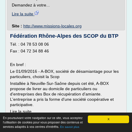
Demandez à votre...
Lire la suite
Site :
http://www.missions-locales.org
Fédération Rhône-Alpes des SCOP du BTP
Tél. : 04 78 53 08 06
Fax : 04 72 34 88 46
En bref :
Le 01/09/2016 - A-BOX, société de désamiantage pour les
particuliers, choisit la Scop
Installée à Neuville-Sur-Saône depuis cet été, A-BOX
propose de livrer au domicile de particuliers ou
d'entreprises des Box de récupération d'amiante.
L'entreprise a pris la forme d'une société coopérative et
participative.
Lire la suite
En poursuivant votre navigation sur ce site, vous acceptez
Le...
X
l'utilisation de cookies pour vous proposer des contenus et
services adaptés à vos centres d'intérêts.
Lire la suite
En savoir plus