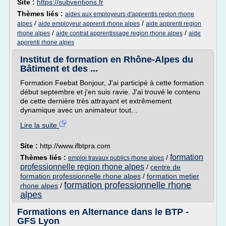
Site :
https://subventions.fr
Thèmes liés :
aides aux employeurs d'apprentis region rhone
/
/
alpes
aide employeur apprenti rhone alpes
aide apprenti region
/
/
rhone alpes
aide contrat apprentissage region rhone alpes
aide
apprenti rhone alpes
Institut de formation en Rhône-Alpes du
Bâtiment et des ...
Formation Feebat Bonjour, J'ai participé à cette formation
début septembre et j'en suis ravie. J'ai trouvé le contenu
de cette dernière très attrayant et extrêmement
dynamique avec un animateur tout...
Lire la suite
Site :
http://www.ifbtpra.com
formation
Thèmes liés :
/
emploi travaux publics rhone alpes
professionnelle region rhone alpes
/
centre de
formation professionnelle rhone alpes
/
formation metier
formation professionnelle rhone
rhone alpes
/
alpes
Formations en Alternance dans le BTP -
GFS Lyon