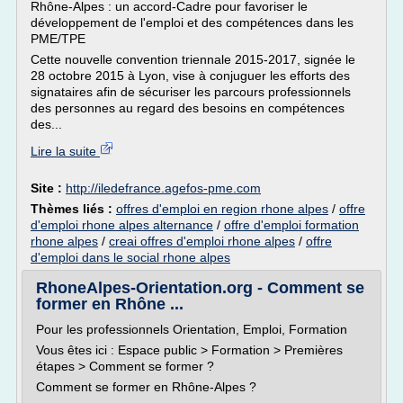
Rhône-Alpes : un accord-Cadre pour favoriser le
développement de l'emploi et des compétences dans les
PME/TPE
Cette nouvelle convention triennale 2015-2017, signée le
28 octobre 2015 à Lyon, vise à conjuguer les efforts des
signataires afin de sécuriser les parcours professionnels
des personnes au regard des besoins en compétences
des...
Lire la suite
Site :
http://iledefrance.agefos-pme.com
Thèmes liés :
offres d'emploi en region rhone alpes
/
offre
d'emploi rhone alpes alternance
/
offre d'emploi formation
rhone alpes
/
creai offres d'emploi rhone alpes
/
offre
d'emploi dans le social rhone alpes
RhoneAlpes-Orientation.org - Comment se
former en Rhône ...
Pour les professionnels Orientation, Emploi, Formation
Vous êtes ici : Espace public > Formation > Premières
étapes > Comment se former ?
Comment se former en Rhône-Alpes ?