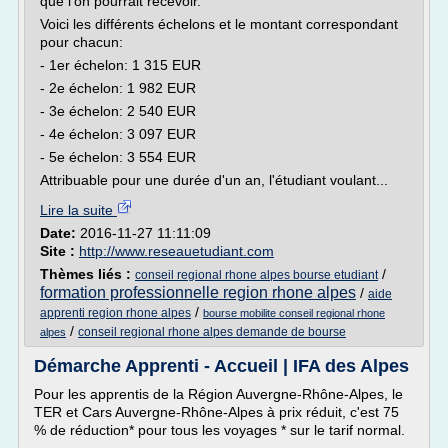
que l'on pourrait recevoir.
Voici les différents échelons et le montant correspondant
pour chacun:
- 1er échelon: 1 315 EUR
- 2e échelon: 1 982 EUR
- 3e échelon: 2 540 EUR
- 4e échelon: 3 097 EUR
- 5e échelon: 3 554 EUR
Attribuable pour une durée d'un an, l'étudiant voulant...
Lire la suite
Date:
2016-11-27 11:11:09
Site :
http://www.reseauetudiant.com
Thèmes liés :
/
conseil regional rhone alpes bourse etudiant
formation professionnelle region rhone alpes
/
aide
/
apprenti region rhone alpes
bourse mobilite conseil regional rhone
/
conseil regional rhone alpes demande de bourse
alpes
Démarche Apprenti - Accueil | IFA des Alpes
Pour les apprentis de la Région Auvergne-Rhône-Alpes, le
TER et Cars Auvergne-Rhône-Alpes à prix réduit, c'est 75
% de réduction* pour tous les voyages * sur le tarif normal.