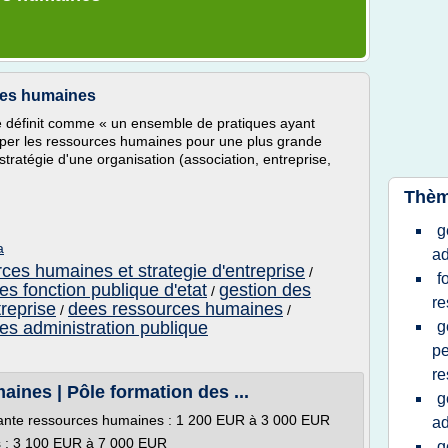
rces humaines
 définit comme « un ensemble de pratiques ayant
opper les ressources humaines pour une plus grande
a stratégie d'une organisation (association, entreprise,
Thèm
g
a
ad
ces humaines et strategie d'entreprise
/
f
s fonction publique d'etat
gestion des
/
re
reprise
dees ressources humaines
/
/
s administration publique
g
pe
re
ines | Pôle formation des ...
g
stante ressources humaines : 1 200 EUR à 3 000 EUR
ad
 : 3 100 EUR à 7 000 EUR
g