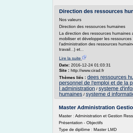
Direction des ressources hu
Nos valeurs
Direction des ressources humaines
La direction des ressources humaines
mobiliser et développer les ressources
l'administration des ressources humaines
travail...) et...
Lire la suite
Date:
2016-12-24 01:03:31
Site :
http://www.cirad.fr
dees ressources h
Thèmes liés :
personnel de l'emploi et de la p
l administration
systeme d'info
/
humaines
systeme d informat
/
Master Administration Gesti
Master : Administration et Gestion Re
Présentation - Objectifs
Type de diplôme : Master LMD