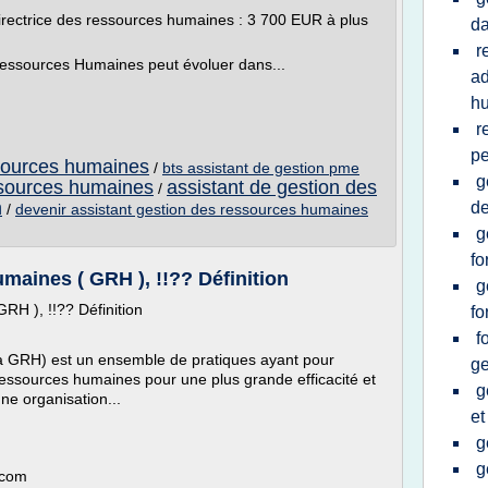
irectrice des ressources humaines : 3 700 EUR à plus
da
r
essources Humaines peut évoluer dans...
ad
h
r
pe
ssources humaines
/
bts assistant de gestion pme
g
sources humaines
assistant de gestion des
/
n
de
/
devenir assistant gestion des ressources humaines
g
fo
maines ( GRH ), !!?? Définition
g
GRH ), !!?? Définition
fo
f
a GRH) est un ensemble de pratiques ayant pour
ge
 ressources humaines pour une plus grande efficacité et
g
une organisation...
et
g
g
.com