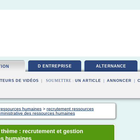
D ENTREPRISE
ALTERNANCE
TION
TEURS DE VIDÉOS
| SOUMETTRE :
UN ARTICLE
|
ANNONCER
|
n ressources humaines
>
recrutement ressources
dministrative des ressources humaines
e thème : recrutement et gestion
ces humaines