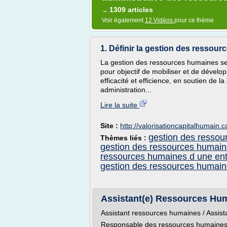
1309 articles
→
Voir également
12 Vidéos
pour ce thème
1. Définir la gestion des ressou
La gestion des ressources humaines se
pour objectif de mobiliser et de dével
efficacité et efficience, en soutien de l
administration...
Lire la suite
Site :
http://valorisationcapitalhumain.c
gestion des ressour
Thèmes liés :
gestion des ressources humaine
ressources humaines d une ent
gestion des ressources humaine
Assistant(e) Ressources Huma
Assistant ressources humaines / Assi
Responsable des ressources humaines