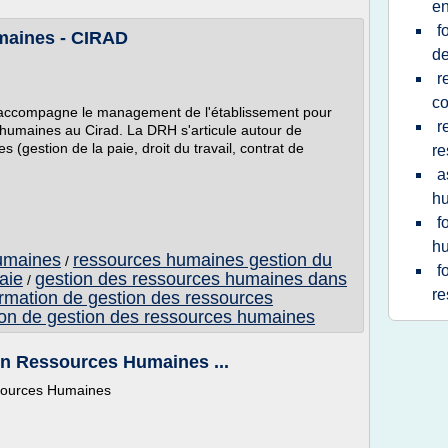
en
f
maines - CIRAD
de
r
c
 accompagne le management de l'établissement pour
r
 humaines au Cirad. La DRH s'articule autour de
 (gestion de la paie, droit du travail, contrat de
re
a
h
f
h
umaines
ressources humaines gestion du
/
f
aie
gestion des ressources humaines dans
/
re
rmation de gestion des ressources
ion de gestion des ressources humaines
on Ressources Humaines ...
ssources Humaines