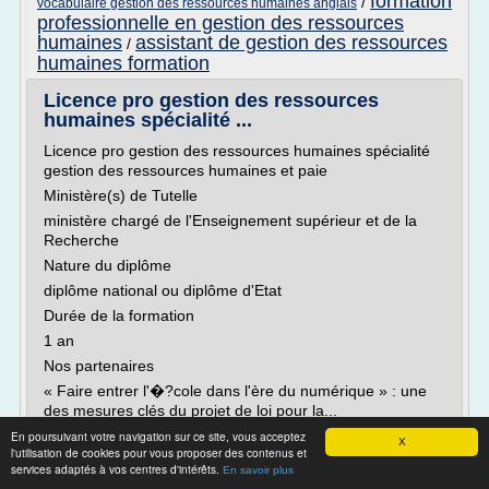
formation
/
vocabulaire gestion des ressources humaines anglais
professionnelle en gestion des ressources
humaines
assistant de gestion des ressources
/
humaines formation
Licence pro gestion des ressources
humaines spécialité ...
Licence pro gestion des ressources humaines spécialité
gestion des ressources humaines et paie
Ministère(s) de Tutelle
ministère chargé de l'Enseignement supérieur et de la
Recherche
Nature du diplôme
diplôme national ou diplôme d'Etat
Durée de la formation
1 an
Nos partenaires
« Faire entrer l'�?cole dans l'ère du numérique » : une
des mesures clés du projet de loi pour la...
En poursuivant votre navigation sur ce site, vous acceptez
Lire la suite
X
l'utilisation de cookies pour vous proposer des contenus et
services adaptés à vos centres d'intérêts.
En savoir plus
Site :
http://www.onisep.fr