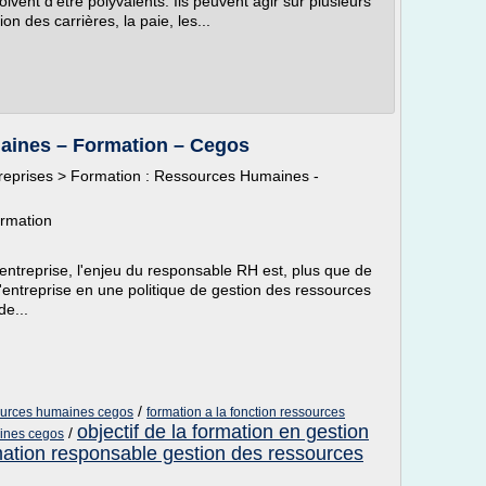
vent d'être polyvalents. Ils peuvent agir sur plusieurs
on des carrières, la paie, les...
aines – Formation – Cegos
treprises > Formation : Ressources Humaines -
rmation
'entreprise, l'enjeu du responsable RH est, plus que de
e l'entreprise en une politique de gestion des ressources
de...
/
ources humaines cegos
formation a la fonction ressources
objectif de la formation en gestion
/
ines cegos
mation responsable gestion des ressources