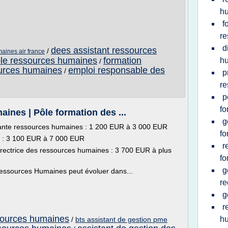
h
f
re
d
dees assistant ressources
/
aines air france
ble ressources humaines
formation
hu
/
ources humaines
emploi responsable des
/
p
re
p
fo
ines | Pôle formation des ...
g
tante ressources humaines : 1 200 EUR à 3 000 EUR
fo
 : 3 100 EUR à 7 000 EUR
r
irectrice des ressources humaines : 3 700 EUR à plus
fo
g
essources Humaines peut évoluer dans...
re
g
r
sources humaines
h
/
bts assistant de gestion pme