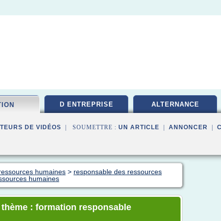
D ENTREPRISE
ALTERNANCE
TION
TEURS DE VIDÉOS
| SOUMETTRE :
UN ARTICLE
|
ANNONCER
|
n ressources humaines
>
responsable des ressources
essources humaines
e thème : formation responsable