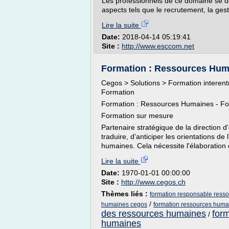
Les professionnels de ce domaine se doi
aspects tels que le recrutement, la gesti
Lire la suite
Date:
2018-04-14 05:19:41
Site :
http://www.esccom.net
Formation : Ressources Hum
Cegos > Solutions > Formation interen
Formation
Formation : Ressources Humaines - Fo
Formation sur mesure
Partenaire stratégique de la direction d
traduire, d'anticiper les orientations d
humaines. Cela nécessite l'élaboration 
Lire la suite
Date:
1970-01-01 00:00:00
Site :
http://www.cegos.ch
Thèmes liés :
formation responsable ress
/
humaines cegos
formation ressources huma
des ressources humaines
for
/
humaines