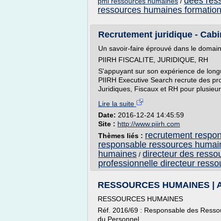
dees res
pmi ressources humaines
/
ressources humaines formatio
Recrutement juridique - Cabi
Un savoir-faire éprouvé dans le domaine
PIIRH FISCALITE, JURIDIQUE, RH
S'appuyant sur son expérience de lon
PIIRH Executive Search recrute des pro
Juridiques, Fiscaux et RH pour plusieur
Lire la suite
Date:
2016-12-24 14:45:59
Site :
http://www.piirh.com
recrutement respo
Thèmes liés :
responsable ressources humai
humaines
directeur des ress
/
professionnelle directeur ress
RESSOURCES HUMAINES | A
RESSOURCES HUMAINES
Réf. 2016/69 : Responsable des Ressou
du Personnel