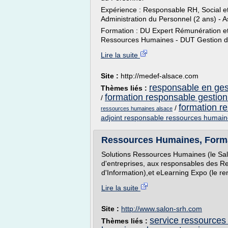
Expérience : Responsable RH, Social et
Administration du Personnel (2 ans) - A
Formation : DU Expert Rémunération e
Ressources Humaines - DUT Gestion des 
Lire la suite
Site :
http://medef-alsace.com
responsable en ges
Thèmes liés :
formation responsable gestio
/
formation r
/
ressources humaines alsace
adjoint responsable ressources humai
Ressources Humaines, Format
Solutions Ressources Humaines (le Salo
d'entreprises, aux responsables des 
d'Information),et eLearning Expo (le re
Lire la suite
Site :
http://www.salon-srh.com
service ressources
Thèmes liés :