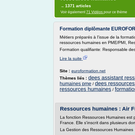
1371 articles
→
Voir également
71 Vidéos
pour ce thème
Formation diplômante EUROFOR
Métiers préparés à l'issue de la format
ressources humaines en PME/PMI, Re
Formation qualifiante: Responsable de
Lire la suite
Site :
euroformation.net
dees assistant res
Thèmes liés :
dees ressource
humaines pme
/
ressources humaines
formati
/
Ressources humaines : Air F
La fonction Ressources Humaines est p
France. Elle s'inscrit dans plusieurs dom
La Gestion des Ressources Humaines