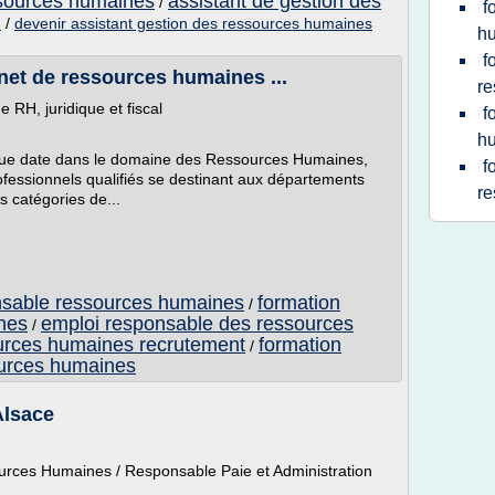
sources humaines
assistant de gestion des
/
f
n
/
devenir assistant gestion des ressources humaines
h
f
net de ressources humaines ...
re
 RH, juridique et fiscal
f
hu
gue date dans le domaine des Ressources Humaines,
f
fessionnels qualifiés se destinant aux départements
re
s catégories de...
nsable ressources humaines
formation
/
nes
emploi responsable des ressources
/
ources humaines recrutement
formation
/
ources humaines
lsace
rces Humaines / Responsable Paie et Administration