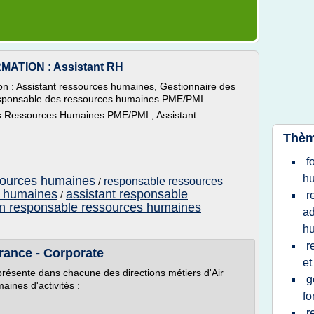
MATION : Assistant RH
ion : Assistant ressources humaines, Gestionnaire des
sponsable des ressources humaines PME/PMI
s Ressources Humaines PME/PMI , Assistant...
Thèm
f
h
sources humaines
responsable ressources
/
s humaines
assistant responsable
/
r
on responsable ressources humaines
ad
h
r
rance - Corporate
et
résente dans chacune des directions métiers d'Air
g
aines d'activités :
fo
r