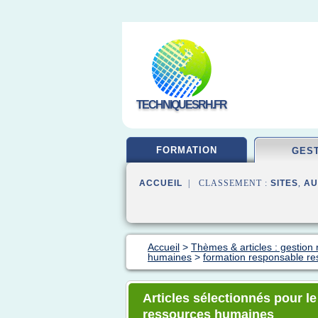
TECHNIQUESRH.FR
FORMATION
GES
ACCUEIL
| CLASSEMENT :
SITES
,
AU
Accueil
>
Thèmes & articles : gestio
humaines
>
formation responsable r
Articles sélectionnés pour l
ressources humaines