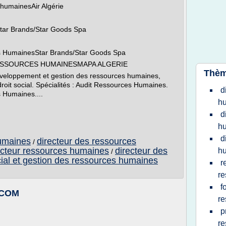
 humainesAir Algérie
tar Brands/Star Goods Spa
es HumainesStar Brands/Star Goods Spa
 RESSOURCES HUMAINESMAPA ALGERIE
Thèm
développement et gestion des ressources humaines,
 droit social. Spécialités : Audit Ressources Humaines.
d
 Humaines....
hu
d
hu
d
umaines
directeur des ressources
/
ecteur ressources humaines
directeur des
h
/
cial et gestion des ressources humaines
r
re
f
CCOM
re
p
re