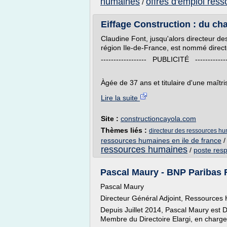
humaines
offres d'emploi res
/
Eiffage Construction : du ch
Claudine Font, jusqu'alors directeur d
région Ile-de-France, est nommé direct
------------------ PUBLICITÉ -------------
Àgée de 37 ans et titulaire d'une maîtris
Lire la suite
Site :
constructioncayola.com
Thèmes liés :
directeur des ressources hu
ressources humaines en ile de france
ressources humaines
/
poste res
Pascal Maury - BNP Paribas 
Pascal Maury
Directeur Général Adjoint, Ressources 
Depuis Juillet 2014, Pascal Maury est 
Membre du Directoire Elargi, en charg