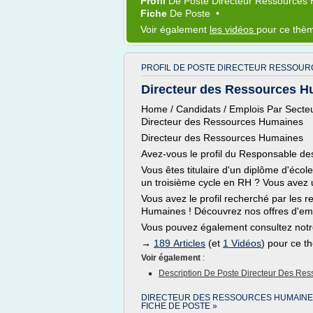
Profil
De
Poste Directeur Ressources
Fiche
De
Poste
•
Voir également
les vidéos
pour ce thè
PROFIL DE POSTE DIRECTEUR RESSOUR
Directeur des Ressources Hum
Home / Candidats / Emplois Par Secteu
Directeur des Ressources Humaines
Directeur des Ressources Humaines
Avez-vous le profil du Responsable d
Vous êtes titulaire d'un diplôme d'éco
un troisième cycle en RH ? Vous avez 
Vous avez le profil recherché par les 
Humaines ! Découvrez nos offres d'e
Vous pouvez également consultez not
→
189 Articles
(et
1 Vidéos
) pour ce 
Voir également
:
Description De Poste Directeur Des Re
DIRECTEUR DES RESSOURCES HUMAIN
FICHE DE POSTE »