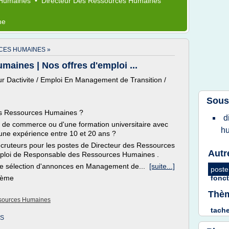
 Humaines
•
Directeur
Des
Ressources Humaines
me
CES HUMAINES »
aines | Nos offres d'emploi ...
r Dactivite / Emploi En Management de Transition /
Sous
es Ressources Humaines ?
d
le de commerce ou d'une formation universitaire avec
h
une expérience entre 10 et 20 ans ?
recruteurs pour les postes de Directeur des Ressources
Autr
mploi de Responsable des Ressources Humaines .
re sélection d'annonces en Management de...
[suite...]
poste
thème
fonc
Thèm
ssources Humaines
tach
ES