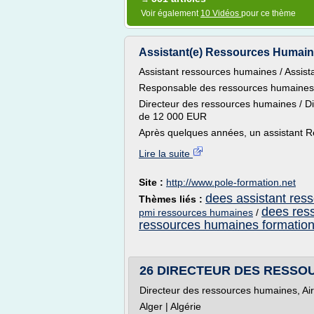
Voir également
10 Vidéos
pour ce thème
Assistant(e) Ressources Humaines
Assistant ressources humaines / Assis
Responsable des ressources humaines
Directeur des ressources humaines / D
de 12 000 EUR
Après quelques années, un assistant R
Lire la suite
Site :
http://www.pole-formation.net
dees assistant res
Thèmes liés :
dees res
pmi ressources humaines
/
ressources humaines formatio
26 DIRECTEUR DES RESSOU
Directeur des ressources humaines, Air
Alger | Algérie