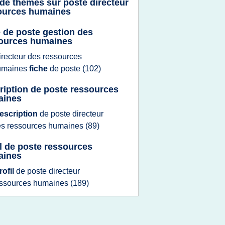
 de thèmes sur
poste directeur
ources humaines
e de poste gestion des
ources humaines
irecteur
des
ressources
umaines
fiche
de
poste
(102)
ription de poste ressources
aines
escription
de
poste directeur
es
ressources humaines
(89)
il de poste ressources
aines
rofil
de
poste directeur
essources humaines
(189)