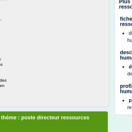
Plus
ress
fich
-
ress
d
h
desc
hum
e
ns
d
d
 des
 en
prof
hum
p
r
e thème : poste directeur ressources