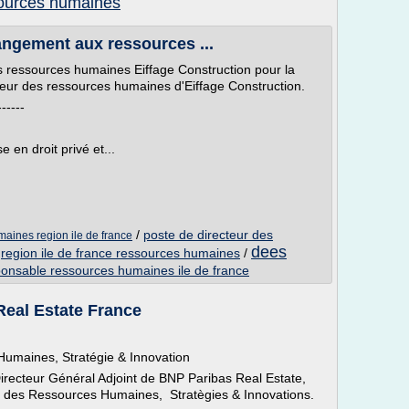
sources humaines
angement aux ressources ...
es ressources humaines Eiffage Construction pour la
eur des ressources humaines d'Eiffage Construction.
-----
e en droit privé et...
/
poste de directeur des
maines region ile de france
dees
/
region ile de france ressources humaines
/
ponsable ressources humaines ile de france
Real Estate France
Humaines, Stratégie & Innovation
Directeur Général Adjoint de BNP Paribas Real Estate,
e des Ressources Humaines, Stratègies & Innovations.