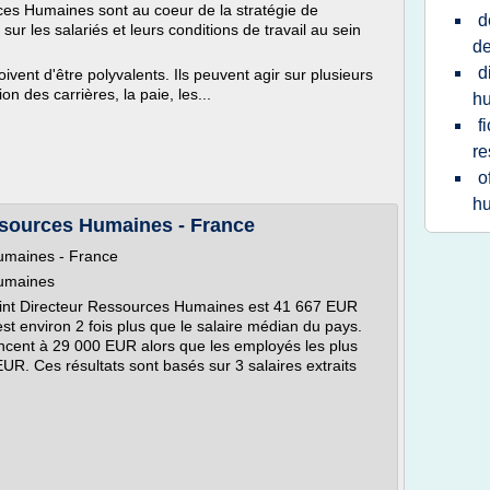
ces Humaines sont au coeur de la stratégie de
d
sur les salariés et leurs conditions de travail au sein
de
d
vent d'être polyvalents. Ils peuvent agir sur plusieurs
on des carrières, la paie, les...
hu
f
re
o
h
essources Humaines - France
Humaines - France
Humaines
oint Directeur Ressources Humaines est 41 667 EUR
t environ 2 fois plus que le salaire médian du pays.
cent à 29 000 EUR alors que les employés les plus
R. Ces résultats sont basés sur 3 salaires extraits