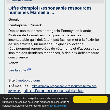
Offre d'emploi Responsable ressources
humaines Marseille ...
Google
L'entreprise : Primark
Depuis son tout premier magasin Penneys en Irlande,
l'histoire de Primark est marquée par le succès
incontestable qu'il doit à la « fast fashion » et à la flexibilité
de ses activités, un mélange unique : collections
régulièrement renouvelées de vêtements et d'accessoires,
inspirés des dernières tendances, à des prix défiants toute
concurrence.
Venez...
Lire la suite
Site :
meteojob.com
Thèmes liés :
offre d'emploi responsable ressources humaines
offre d'emploi responsable des
/
marseille
ressources humaines
offre d emploi
/
En poursuivant votre navigation sur ce site, vous acceptez
responsable ressources humaines
X
/
offre emploi
l'utilisation de cookies pour vous proposer des contenus et
/
emploi adjoint
services adaptés à vos centres d'intérêts.
responsable ressources humaines marseille
En savoir plus
responsable ressources humaines