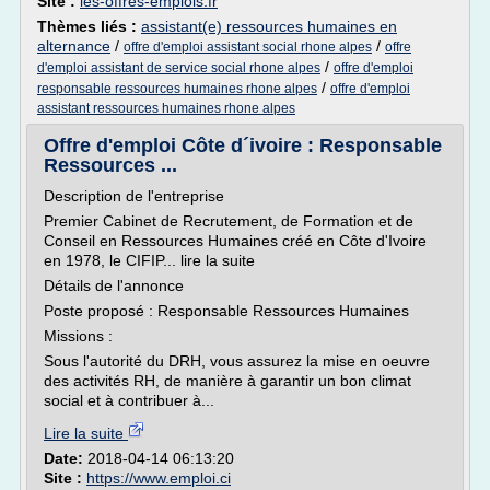
Site :
les-offres-emplois.fr
Thèmes liés :
assistant(e) ressources humaines en
alternance
/
/
offre d'emploi assistant social rhone alpes
offre
/
d'emploi assistant de service social rhone alpes
offre d'emploi
/
responsable ressources humaines rhone alpes
offre d'emploi
assistant ressources humaines rhone alpes
Offre d'emploi Côte d´ivoire : Responsable
Ressources ...
Description de l'entreprise
Premier Cabinet de Recrutement, de Formation et de
Conseil en Ressources Humaines créé en Côte d'Ivoire
en 1978, le CIFIP... lire la suite
Détails de l'annonce
Poste proposé : Responsable Ressources Humaines
Missions :
Sous l'autorité du DRH, vous assurez la mise en oeuvre
des activités RH, de manière à garantir un bon climat
social et à contribuer à...
Lire la suite
Date:
2018-04-14 06:13:20
Site :
https://www.emploi.ci