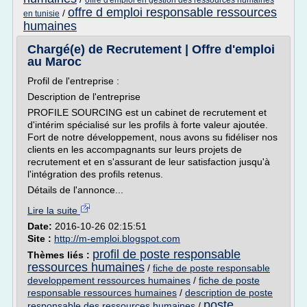
offre d'emploi en gestion des ressources humaines
offre d emploi responsable ressources
/
en tunisie
humaines
Chargé(e) de Recrutement | Offre d'emploi
au Maroc
Profil de l'entreprise :
Description de l'entreprise
PROFILE SOURCING est un cabinet de recrutement et
d'intérim spécialisé sur les profils à forte valeur ajoutée.
Fort de notre développement, nous avons su fidéliser nos
clients en les accompagnants sur leurs projets de
recrutement et en s'assurant de leur satisfaction jusqu'à
l'intégration des profils retenus.
Détails de l'annonce...
Lire la suite
Date:
2016-10-26 02:15:51
Site :
http://m-emploi.blogspot.com
profil de poste responsable
Thèmes liés :
ressources humaines
/
fiche de poste responsable
developpement ressources humaines
/
fiche de poste
responsable ressources humaines
/
description de poste
poste
responsable des ressources humaines
/