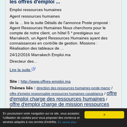
les offres d'emploi ...
Emploi ressources humaines
Agent ressources humaines
de la ... lire la suite Détails de l'annonce Poste proposé :
Agent Ressources Humaines Nous cherchons pour le
compte de notre client, un hôtel 5 * prestigieux sur
Marrakech, un Agent Ressources Humaines ayant des
connaissances en contrôle de gestion. Missions :
Réalisation des tableaux de ...
24/12/2016 Marrakech Emploi.ma
Directeur des...
Lire la suite
Site :
http://www.offres-emploi.ma
Thèmes liés :
/
direction des ressources humaines poste maroc
offre
/
offre d'emploi responsable ressources humaines casablanca
d'emploi charge des ressources humaines
/
offre d'emploi charge de mission ressources
humaines
/
offre d'emploi assistant ressources humaines au
En poursuivant votre navigation sur ce site, vous acceptez
maroc
X
l'utilisation de cookies pour vous proposer des contenus et
services adaptés à vos centres d'intérêts.
En savoir plus
Offres emploi responsable ressources