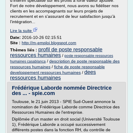
d'intérim spécialisé sur les profils à forte valeur ajoutée.
Fort de notre développement, nous avons su fidéliser nos
clients en les accompagnants sur leurs projets de
recrutement et en s'assurant de leur satisfaction jusqu'à
l'intégration...
Lire la suite
Date:
2016-10-26 02:15:51
Site :
http://m-emploi.blogspot.com
profil de poste responsable
Thèmes liés :
ressources humaines
/
poste responsable ressources
/
description de poste responsable des
humaines casablanca
ressources humaines
/
fiche de poste responsable
dees
developpement ressources humaines
/
ressources humaines
Frédérique Laborde nommée Directrice
des ... - spie.com
Toulouse, le 21 juin 2013 - SPIE Sud-Ouest annonce la
nomination de Frédérique Laborde comme Directrice des
Ressources Humaines de l'entreprise.
Diplômée d'un master en droit social (Université Toulouse
1), Frédérique Laborde a occupé successivement
différents postes dans la fonction RH, du contrôle de