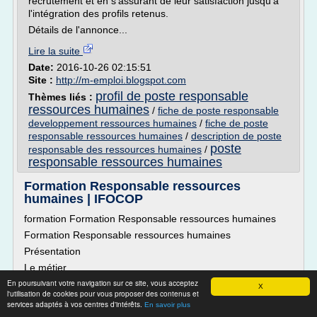
recrutement et en s'assurant de leur satisfaction jusqu'à
l'intégration des profils retenus.
Détails de l'annonce...
Lire la suite
Date:
2016-10-26 02:15:51
Site :
http://m-emploi.blogspot.com
profil de poste responsable
Thèmes liés :
ressources humaines
/
fiche de poste responsable
developpement ressources humaines
/
fiche de poste
responsable ressources humaines
/
description de poste
poste
responsable des ressources humaines
/
responsable ressources humaines
Formation Responsable ressources
humaines | IFOCOP
formation Formation Responsable ressources humaines
Formation Responsable ressources humaines
Présentation
Le métier
En poursuivant votre navigation sur ce site, vous acceptez
Le Responsable ressources humaines définit et/ou met en
X
l'utilisation de cookies pour vous proposer des contenus et
oeuvre la politique de management et de gestion des
services adaptés à vos centres d'intérêts.
En savoir plus
ressources humaines (recrutement, rémunération, mobilité,