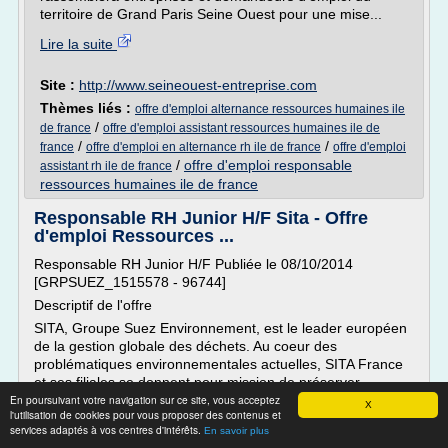
territoire de Grand Paris Seine Ouest pour une mise...
Lire la suite
Site :
http://www.seineouest-entreprise.com
Thèmes liés :
offre d'emploi alternance ressources humaines ile
/
de france
offre d'emploi assistant ressources humaines ile de
/
/
france
offre d'emploi en alternance rh ile de france
offre d'emploi
/
offre d'emploi responsable
assistant rh ile de france
ressources humaines ile de france
Responsable RH Junior H/F Sita - Offre
d'emploi Ressources ...
Responsable RH Junior H/F Publiée le 08/10/2014
[GRPSUEZ_1515578 - 96744]
Descriptif de l'offre
SITA, Groupe Suez Environnement, est le leader européen
de la gestion globale des déchets. Au coeur des
problématiques environnementales actuelles, SITA France
et ses filiales se donnent pour mission de préserver
En poursuivant votre navigation sur ce site, vous acceptez
l'environnement et de favoriser le développement durable,
X
l'utilisation de cookies pour vous proposer des contenus et
en proposant des solutions...
services adaptés à vos centres d'intérêts.
En savoir plus