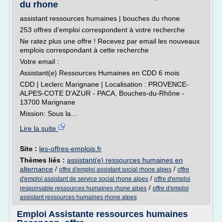
du rhone
assistant ressources humaines | bouches du rhone
253 offres d'emploi correspondent à votre recherche
Ne ratez plus une offre ! Recevez par email les nouveaux
emplois correspondant à cette recherche
Votre email :
Assistant(e) Ressources Humaines en CDD 6 mois
CDD | Leclerc Marignane | Localisation : PROVENCE-
ALPES-COTE D'AZUR - PACA, Bouches-du-Rhône -
13700 Marignane
Mission: Sous la...
Lire la suite
Site :
les-offres-emplois.fr
Thèmes liés :
assistant(e) ressources humaines en
alternance
/
/
offre d'emploi assistant social rhone alpes
offre
/
d'emploi assistant de service social rhone alpes
offre d'emploi
/
responsable ressources humaines rhone alpes
offre d'emploi
assistant ressources humaines rhone alpes
Emploi Assistante ressources humaines