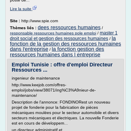
poste de...
Lire la suite
Site :
http://www.spie.com
dees ressources humaines
Thèmes liés :
/
master 1
responsable ressources humaines pole emploi
/
la
droit social et gestion des ressources humaines
/
fonction de la gestion des ressources humaines
dans l'entreprise
la fonction gestion des
/
ressources humaines dans l entreprise
Emploi Tunisie : offre d'emploi Directeur
Ressources ...
ingenieur de maintenance
http://www.keejob.com/offres-
emploi/jobs/view/38071/ing%C3%A9nieur-de-
maintenance/
Description de l'annonce: FONDINORest un nouveau
projet de fonderie pour la fabrication de pièces
mécaniques moulées pour le secteur automobile et divers
secteurs mécaniques et électriques. La nouvelle Fonderie
est en cours de développem...
un directeur administratif et...