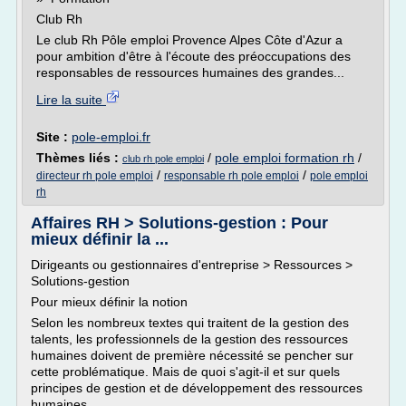
Club Rh
Le club Rh Pôle emploi Provence Alpes Côte d'Azur a
pour ambition d'être à l'écoute des préoccupations des
responsables de ressources humaines des grandes...
Lire la suite
Site :
pole-emploi.fr
Thèmes liés :
/
pole emploi formation rh
/
club rh pole emploi
/
/
directeur rh pole emploi
responsable rh pole emploi
pole emploi
rh
Affaires RH > Solutions-gestion : Pour
mieux définir la ...
Dirigeants ou gestionnaires d'entreprise > Ressources >
Solutions-gestion
Pour mieux définir la notion
Selon les nombreux textes qui traitent de la gestion des
talents, les professionnels de la gestion des ressources
humaines doivent de première nécessité se pencher sur
cette problématique. Mais de quoi s'agit-il et sur quels
principes de gestion et de développement des ressources
humaines...