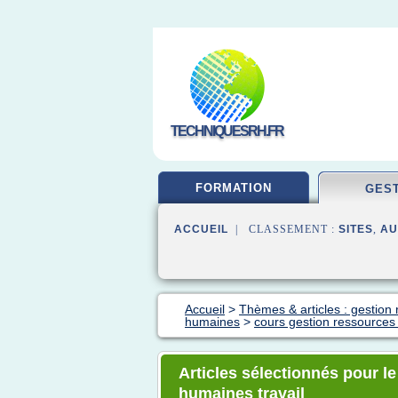
TECHNIQUESRH.FR
FORMATION
GES
ACCUEIL
| CLASSEMENT :
SITES
,
AU
Accueil
>
Thèmes & articles : gestio
humaines
>
cours gestion ressources
Articles sélectionnés pour l
humaines travail