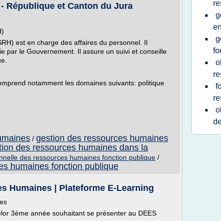
re
- République et Canton du Jura
g
en
H)
g
H) est en charge des affaires du personnel. Il
fo
ie par le Gouvernement. Il assure un suivi et conseille
ue.
o
re
omprend notamment les domaines suivants: politique
f
re
o
de
umaines
gestion des ressources humaines
/
stion des ressources humaines dans la
onnelle des ressources humaines fonction publique
/
es humaines fonction publique
s Humaines | Plateforme E-Learning
es
helor 3ème année souhaitant se présenter au DEES