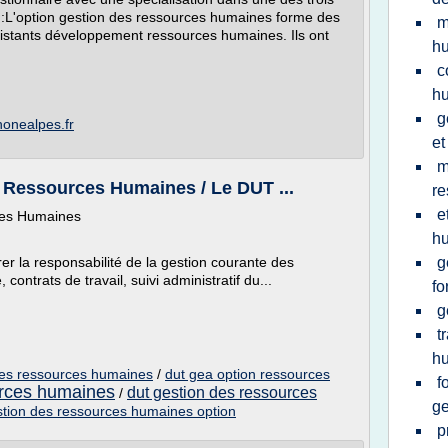
 :L'option gestion des ressources humaines forme des
m
istants développement ressources humaines. Ils ont
h
c
h
g
honealpes.fr
et
m
Ressources Humaines / Le DUT ...
re
e
ces Humaines
h
r la responsabilité de la gestion courante des
g
ontrats de travail, suivi administratif du...
fo
g
t
h
des ressources humaines
/
dut gea option ressources
f
urces humaines
dut gestion des ressources
/
ge
estion des ressources humaines option
p