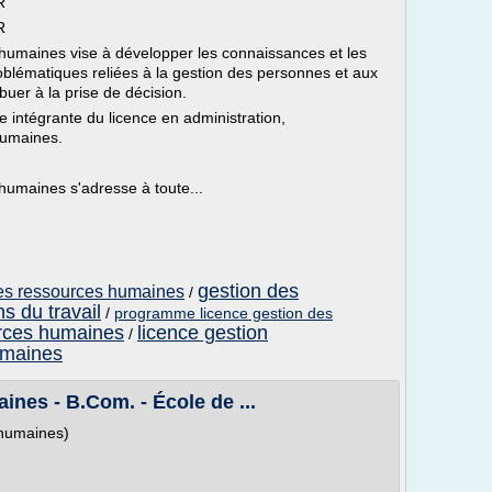
R
R
s humaines vise à développer les connaissances et les
oblématiques reliées à la gestion des personnes et aux
ibuer à la prise de décision.
 intégrante du licence en administration,
humaines.
 humaines s'adresse à toute...
gestion des
 des ressources humaines
/
s du travail
/
programme licence gestion des
rces humaines
licence gestion
/
umaines
nes - B.Com. - École de ...
 humaines)