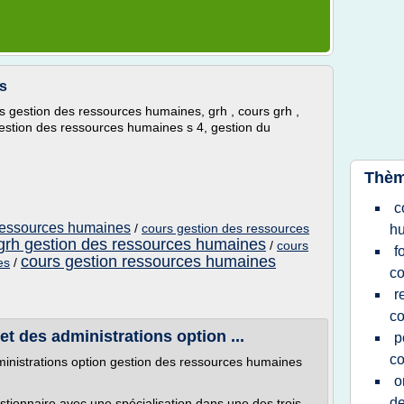
s
 gestion des ressources humaines, grh , cours grh ,
estion des ressources humaines s 4, gestion du
Thèm
c
 ressources humaines
/
cours gestion des ressources
h
 grh gestion des ressources humaines
/
cours
f
cours gestion ressources humaines
es
/
co
r
co
t des administrations option ...
p
co
ministrations option gestion des ressources humaines
o
de
ionnaire avec une spécialisation dans une des trois