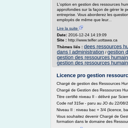
L'option en gestion des ressources hu
approfondies sur la façon de gérer le pe
entreprise. Vous aborderez les question
employés de même que leur...
Lire la suite
Date:
2016-12-24 14:19:09
Site :
http://www.telfer.uottawa.ca
dees ressources h
Thèmes liés :
dans l administration
gestion 
/
gestion des ressources humaine
gestion des ressources humain
Licence pro gestion ressourc
Chargé de gestion des Ressources Hu
Chargé de Gestion des Ressources H
Titre certifié niveau II - délivré par Scie
Code nsf 315w - paru au JO du 22/08/
Niveau II : niveau bac + 3/4 (licence, b
Vous souhaitez devenir Chargé de Ges
formation dans le domaine des Ressour