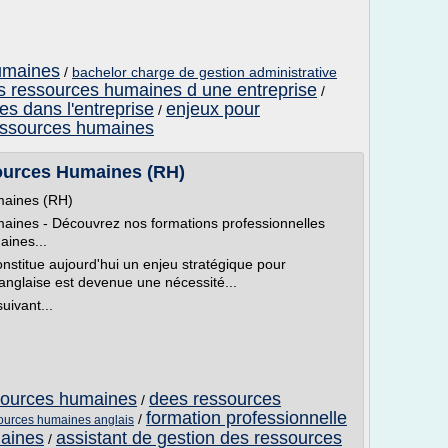
umaines
/
bachelor charge de gestion administrative
s ressources humaines d une entreprise
/
s dans l'entreprise
enjeux pour
/
 ressources humaines
ources Humaines (RH)
maines (RH)
aines - Découvrez nos formations professionnelles
aines...
stitue aujourd'hui un enjeu stratégique pour
e anglaise est devenue une nécessité...
uivant...
ssources humaines
dees ressources
/
formation professionnelle
/
sources humaines anglais
maines
assistant de gestion des ressources
/