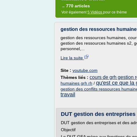
770 articles
→
Voir également
5 Vidéos
pour ce thème
gestion des ressources humaine
gestion des ressources humaines, cours
gestion des ressources humaines s2, g
personnel,...
Lire la suite
Site :
youtube.com
cours de grh gestion
Thèmes liés :
qu'est ce que la
humaines grh rh
/
gestion des conflits ressources humain
travail
DUT gestion des entreprises e
DUT gestion des entreprises et des ad
Objectif
Le DUT GEA mène aux fonctions de gest