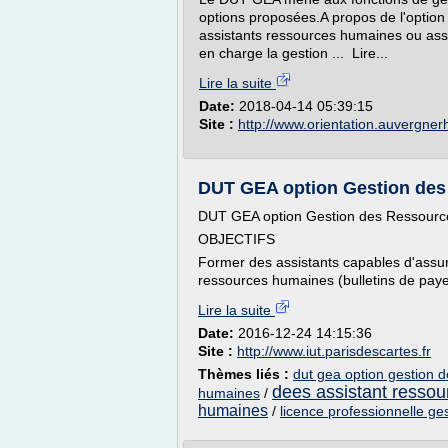
options proposées.A propos de l'option
assistants ressources humaines ou ass
en charge la gestion ... Lire...
Lire la suite
Date:
2018-04-14 05:39:15
Site :
http://www.orientation.auvergner
DUT GEA option Gestion des 
DUT GEA option Gestion des Ressour
OBJECTIFS
Former des assistants capables d'assure
ressources humaines (bulletins de paye, c
Lire la suite
Date:
2016-12-24 14:15:36
Site :
http://www.iut.parisdescartes.fr
Thèmes liés :
dut gea option gestion 
dees assistant resso
humaines
/
humaines
/
licence professionnelle g