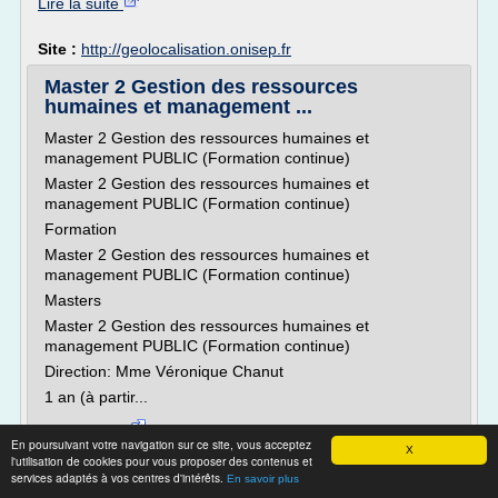
Lire la suite
Site :
http://geolocalisation.onisep.fr
Master 2 Gestion des ressources
humaines et management ...
Master 2 Gestion des ressources humaines et
management PUBLIC (Formation continue)
Master 2 Gestion des ressources humaines et
management PUBLIC (Formation continue)
Formation
Master 2 Gestion des ressources humaines et
management PUBLIC (Formation continue)
Masters
Master 2 Gestion des ressources humaines et
management PUBLIC (Formation continue)
Direction: Mme Véronique Chanut
1 an (à partir...
Lire la suite
En poursuivant votre navigation sur ce site, vous acceptez
X
Date:
2018-04-14 05:08:11
l'utilisation de cookies pour vous proposer des contenus et
Site :
https://www.u-paris2.fr
services adaptés à vos centres d'intérêts.
En savoir plus