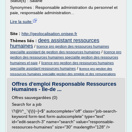
Statut(s) : Salarié
Synonymes : Responsable administration du personnel et
paie, responsable administration...
Lire la suite
Site :
http://geolocalisation.onisep.fr
dees assistant ressources
Thèmes liés :
humaines
/
licence pro gestion des ressources humaines
/
specialite assistant de gestion des ressources humaines
licence pro
gestion des ressources humaines specialite gestion des ressources
/
humaines et paie
licence pro gestion des ressources humaines
/
specialite assistant ressources humaines
licence pro gestion des
ressources humaines specialite gestion des emplois et des remunerations
Offres d'emploi Responsable Ressources
Humaines - Île-de ...
Offres sauvegardées (0)
Search for a job
\?@\\^_`\{\|\}~]+$" autocomplete="off" class="job-search-
keyword form-text form-autocomplete" type="text"
id="edit-search-3" name="search" value="responsable-
ressources-humaines" size="30" maxlength="128" />