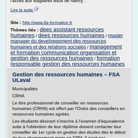
l'accès aux stagiaires issus de Nancy...
Lire la suite
Site :
http://www.ifa-formation.fr
dees assistant ressources
Thèmes liés :
humaines
dees ressources humaines
master
/
/
manager du developpement des ressources
management
humaines et des relations sociales
/
et formation communication organisation et
gestion des ressources humaines
formation
/
responsable gestion des ressources humaines
Gestion des ressources humaines – FSA
ULaval
Municipalités
CRHA
Le titre professionnel de conseiller en ressources
humaines (CRHA) est offert par l'Ordre des conseillers en
ressources humaines agréés.
Les étudiants désirant s'inscrire à l'examen d'équivalence
suite à l'obtention de leur diplôme doivent contacter leur
conseiller de 1er cycle en gestion des études dès le début
de leur cheminement mixte en GRH. Il n'est pas...