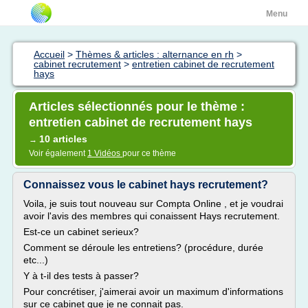
Menu
Accueil
>
Thèmes & articles : alternance en rh
>
cabinet recrutement
>
entretien cabinet de recrutement
hays
Articles sélectionnés pour le thème :
entretien cabinet de recrutement hays
10 articles
→
Voir également
1 Vidéos
pour ce thème
Connaissez vous le cabinet hays recrutement?
Voila, je suis tout nouveau sur Compta Online , et je voudrai
avoir l'avis des membres qui conaissent Hays recrutement.
Est-ce un cabinet serieux?
Comment se déroule les entretiens? (procédure, durée
etc...)
Y à t-il des tests à passer?
Pour concrétiser, j'aimerai avoir un maximum d'informations
sur ce cabinet que je ne connait pas.