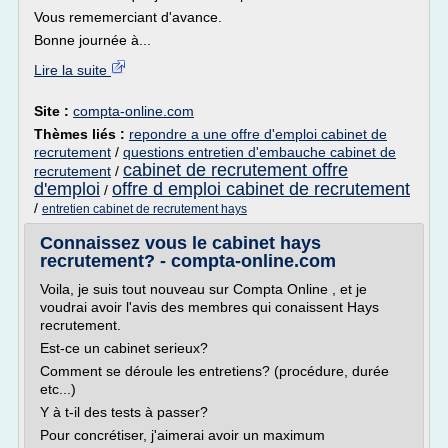
Vous rememerciant d'avance.
Bonne journée à...
Lire la suite
Site :
compta-online.com
Thèmes liés :
repondre a une offre d'emploi cabinet de
recrutement
/
questions entretien d'embauche cabinet de
cabinet de recrutement offre
recrutement
/
d'emploi
offre d emploi cabinet de recrutement
/
/
entretien cabinet de recrutement hays
Connaissez vous le cabinet hays
recrutement? - compta-online.com
Voila, je suis tout nouveau sur Compta Online , et je
voudrai avoir l'avis des membres qui conaissent Hays
recrutement.
Est-ce un cabinet serieux?
Comment se déroule les entretiens? (procédure, durée
etc...)
Y à t-il des tests à passer?
Pour concrétiser, j'aimerai avoir un maximum