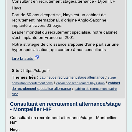
Consultant en recrutement stage/alternance - Dijon H/F
Hays
Fort de 60 ans d'expertise, Hays est un cabinet de
recrutement international, d'origine Anglo-Saxonne,
implanté à travers 33 pays.
Leader mondial du recrutement spécialisé, notre cabinet
s'est implanté en France en 2001.
Notre stratégie de croissance s'appuie d'une part sur une
hyper spécialisation, qui confère à nos consultants...
Lire la suite
Site :
https://stage.fr
Thèmes liés :
/
cabinet de recrutement stage alternance
stage
/
/
cabinet
consultant recrutement hays
cabinet de recrutement hays dijon
/
de recrutement specialise alternance
cabinet de recrutement cadre
dijon
Consultant en recrutement alternance/stage
- Montpellier H/F
Consultant en recrutement alternance/stage - Montpellier
H/F
Hays