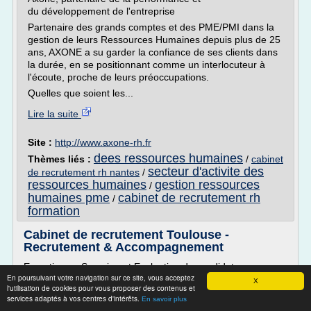
du développement de l'entreprise
Partenaire des grands comptes et des PME/PMI dans la
gestion de leurs Ressources Humaines depuis plus de 25
ans, AXONE a su garder la confiance de ses clients dans
la durée, en se positionnant comme un interlocuteur à
l'écoute, proche de leurs préoccupations.
Quelles que soient les...
Lire la suite
Site :
http://www.axone-rh.fr
dees ressources humaines
Thèmes liés :
/
cabinet
secteur d'activite des
de recrutement rh nantes
/
ressources humaines
gestion ressources
/
humaines pme
cabinet de recrutement rh
/
formation
Cabinet de recrutement Toulouse -
Recrutement & Accompagnement
Expertise en Sourcing et Evaluation de candidats.
En poursuivant votre navigation sur ce site, vous acceptez
Recrutement en Europe et à l'International.(Maghreb, Inde,
X
l'utilisation de cookies pour vous proposer des contenus et
Russie, Canada, USA, Brésil...)
services adaptés à vos centres d'intérêts.
En savoir plus