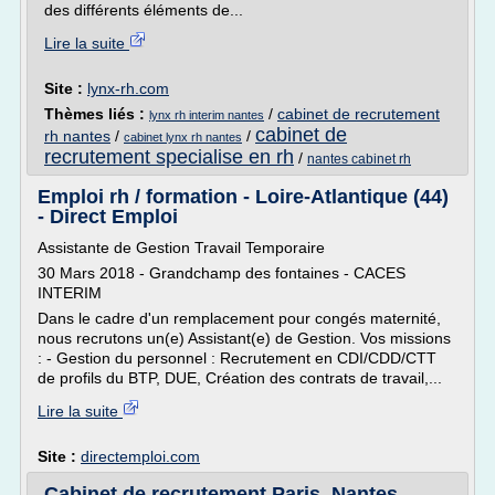
des différents éléments de...
Lire la suite
Site :
lynx-rh.com
Thèmes liés :
/
cabinet de recrutement
lynx rh interim nantes
cabinet de
rh nantes
/
/
cabinet lynx rh nantes
recrutement specialise en rh
/
nantes cabinet rh
Emploi rh / formation - Loire-Atlantique (44)
- Direct Emploi
Assistante de Gestion Travail Temporaire
30 Mars 2018 - Grandchamp des fontaines - CACES
INTERIM
Dans le cadre d'un remplacement pour congés maternité,
nous recrutons un(e) Assistant(e) de Gestion. Vos missions
: - Gestion du personnel : Recrutement en CDI/CDD/CTT
de profils du BTP, DUE, Création des contrats de travail,...
Lire la suite
Site :
directemploi.com
Cabinet de recrutement Paris, Nantes,