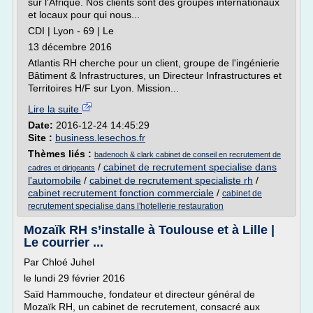
sur l'Afrique. Nos clients sont des groupes internationaux
et locaux pour qui nous...
CDI | Lyon - 69 | Le
13 décembre 2016
Atlantis RH cherche pour un client, groupe de l'ingénierie
Bâtiment & Infrastructures, un Directeur Infrastructures et
Territoires H/F sur Lyon. Mission...
Lire la suite
Date:
2016-12-24 14:45:29
Site :
business.lesechos.fr
Thèmes liés :
badenoch & clark cabinet de conseil en recrutement de
/
cabinet de recrutement specialise dans
cadres et dirigeants
l'automobile
/
cabinet de recrutement specialiste rh
/
cabinet recrutement fonction commerciale
/
cabinet de
recrutement specialise dans l'hotellerie restauration
Mozaïk RH s’installe à Toulouse et à Lille |
Le courrier ...
Par Chloé Juhel
le lundi 29 février 2016
Saïd Hammouche, fondateur et directeur général de
Mozaïk RH, un cabinet de recrutement, consacré aux