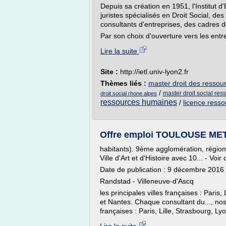
Depuis sa création en 1951, l'Institut 
juristes spécialisés en Droit Social, d
consultants d'entreprises, des cadres
Par son choix d'ouverture vers les entrep
Lire la suite
Site :
http://ietl.univ-lyon2.fr
Thèmes liés :
master droit des ressou
/
master droit social re
droit social rhone alpes
ressources humaines
/
licence resso
Offre emploi TOULOUSE MET
habitants). 9ème agglomération, région
Ville d'Art et d'Histoire avec 10... - Voir
Date de publication : 9 décembre 2016
Randstad - Villeneuve-d'Ascq
les principales villes françaises : Paris
et Nantes. Chaque consultant du..., nos
françaises : Paris, Lille, Strasbourg, Lyo