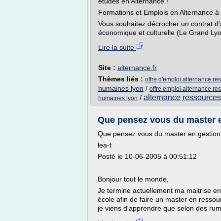
études en Alternance !
Formations et Emplois en Alternance à
Vous souhaitez décrocher un contrat d'
économique et culturelle (Le Grand Lyo
Lire la suite
Site :
alternance.fr
Thèmes liés :
offre d'emploi alternance r
humaines lyon
/
offre emploi alternance r
alternance ressources
/
humaines lyon
Que pensez vous du master en
Que pensez vous du master en gestion
lea-t
Posté le 10-06-2005 à 00:51:12
Bonjour tout le monde,
Je termine actuellement ma maitrise en 
école afin de faire un master en resso
je viens d'apprendre que selon des rume