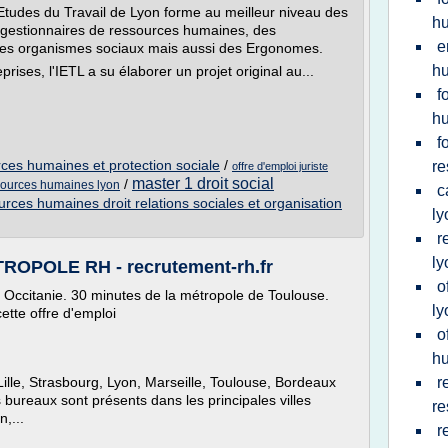
d'Etudes du Travail de Lyon forme au meilleur niveau des
hu
es gestionnaires de ressources humaines, des
e
 des organismes sociaux mais aussi des Ergonomes.
hu
rises, l'IETL a su élaborer un projet original au...
f
hu
f
rces humaines et protection sociale
/
re
offre d'emploi juriste
master 1 droit social
/
ssources humaines lyon
c
urces humaines droit relations sociales et organisation
ly
r
ly
ROPOLE RH - recrutement-rh.fr
o
 Occitanie. 30 minutes de la métropole de Toulouse.
ly
 cette offre d'emploi
o
hu
, Lille, Strasbourg, Lyon, Marseille, Toulouse, Bordeaux
r
 bureaux sont présents dans les principales villes
re
n,...
r