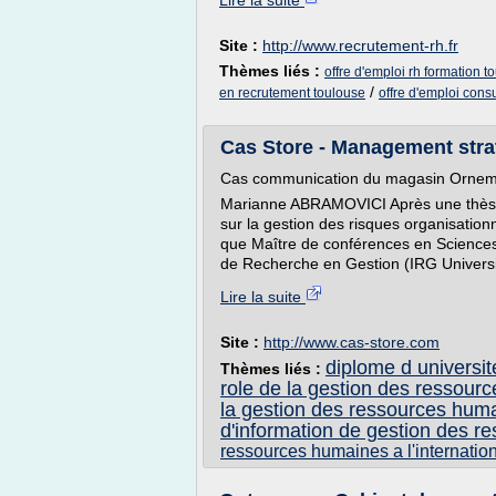
Lire la suite
Site :
http://www.recrutement-rh.fr
Thèmes liés :
offre d'emploi rh formation t
/
en recrutement toulouse
offre d'emploi cons
Cas Store - Management stra
Cas communication du magasin Orne
Marianne ABRAMOVICI Après une thèse
sur la gestion des risques organisationne
que Maître de conférences en Sciences 
de Recherche en Gestion (IRG Université
Lire la suite
Site :
http://www.cas-store.com
diplome d universi
Thèmes liés :
role de la gestion des ressour
la gestion des ressources huma
d'information de gestion des 
ressources humaines a l'internatio