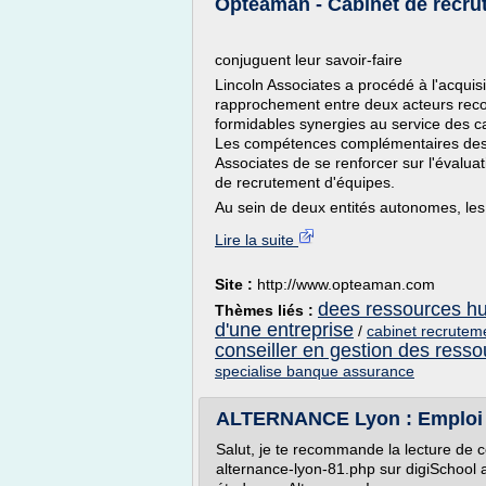
Opteaman - Cabinet de recrut
conjuguent leur savoir-faire
Lincoln Associates a procédé à l'acqui
rapprochement entre deux acteurs rec
formidables synergies au service des ca
Les compétences complémentaires des 
Associates de se renforcer sur l'évaluat
de recrutement d'équipes.
Au sein de deux entités autonomes, les
Lire la suite
Site :
http://www.opteaman.com
dees ressources h
Thèmes liés :
d'une entreprise
/
cabinet recrutem
conseiller en gestion des ress
specialise banque assurance
ALTERNANCE Lyon : Emploi 
Salut, je te recommande la lecture de cet
alternance-lyon-81.php sur digiSchool 