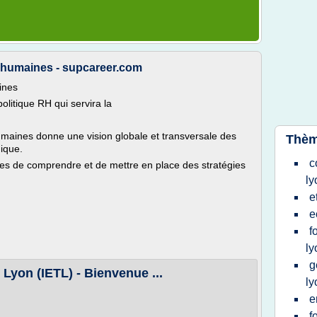
humaines - supcareer.com
ines
olitique RH qui servira la
ines donne une vision globale et transversale des
Thèm
ique.
c
les de comprendre et de mettre en place des stratégies
ly
e
e
f
ly
g
e Lyon (IETL) - Bienvenue ...
ly
e
f