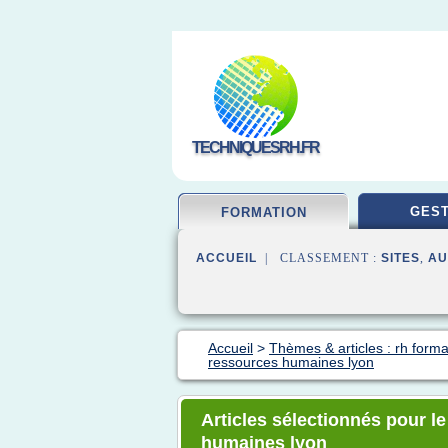
TECHNIQUESRH.FR
GEST
FORMATION
ACCUEIL
| CLASSEMENT :
SITES
,
AU
Accueil
>
Thèmes & articles : rh forma
ressources humaines lyon
Articles sélectionnés pour l
humaines lyon