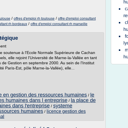
hu
c
re
/
/
oulouse
offres d'emploi rh toulouse
offre d'emploi consultant
c
/
ultant rh bordeaux
offre d'emploi consultant rh marseille
hu
f
tégique
ly
ment
m
 soutenue à l'Ecole Normale Supérieure de Cachan
hu
ls, elle rejoint l'Université de Marne-la-Vallée en tant
de Gestion en septembre 2000. Au sein de l'Institut
 Paris-Est, pôle Marne-la-Vallée), elle...
te en gestion des ressources humaines
le
/
ces humaines dans l entreprise
la place de
/
ines dans l'entreprise
systeme
/
ressources humaines
licence gestion des
/
nal