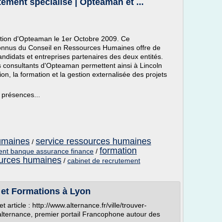
ement spécialisé | Opteaman et ...
sition d'Opteaman le 1er Octobre 2009. Ce
onnus du Conseil en Ressources Humaines offre de
ndidats et entreprises partenaires des deux entités.
consultants d'Opteaman permettent ainsi à Lincoln
ion, la formation et la gestion externalisée des projets
 présences...
umaines
service ressources humaines
/
formation
ent banque assurance finance
/
ources humaines
/
cabinet de recrutement
et Formations à Lyon
 article : http://www.alternance.fr/ville/trouver-
alternance, premier portail Francophone autour des