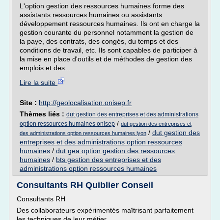
L'option gestion des ressources humaines forme des
assistants ressources humaines ou assistants
développement ressources humaines. Ils ont en charge la
gestion courante du personnel notamment la gestion de
la paye, des contrats, des congés, du temps et des
conditions de travail, etc. Ils sont capables de participer à
la mise en place d'outils et de méthodes de gestion des
emplois et des...
Lire la suite
Site :
http://geolocalisation.onisep.fr
Thèmes liés :
dut gestion des entreprises et des administrations
/
option ressources humaines onisep
dut gestion des entreprises et
/
dut gestion des
des administrations option ressources humaines lyon
entreprises et des administrations option ressources
humaines
/
dut gea option gestion des ressources
humaines
/
bts gestion des entreprises et des
administrations option ressources humaines
Consultants RH Quiblier Conseil
Consultants RH
Des collaborateurs expérimentés maîtrisant parfaitement
les techniques de leur métier