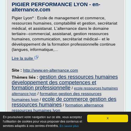
PIGIER PERFORMANCE LYON - en-
alternance.com
Pigier Lyon* : Ecole de management et commerce,
ressources humaines, comptabilité et gestion, secrétariat
médical, et assistanat. L'alternance dans le domaine
tertiaire--commercial, assistanat, gestion ressources
humaines, communication, secrétariat médical-- et le
développement de la formation professionnelle continue
(langues, informatique,...
Lire la suite
Site :
http://www.en-alternance.com
gestion des ressources humaines
Thèmes liés :
developpement des competences et
formation professionnelle
/
ecole ressources humaines
/
formation gestion des ressources
alternance lyon
ecole de commerce gestion des
humaines lyon
/
ressources humaines
/
formation alternance
ressources humaines lyon
En poursuivant votre navigation sur ce site, vous acceptez
X
Emploi Alternance Ressources Humaines
l'utilisation de cookies pour vous proposer des contenus et
Licence - jobisjob.fr
services adaptés à vos centres d'intérêts.
En savoir plus