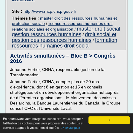
Site :
http://www.rncp.cncp.gouv.fr
Thèmes liés :
master droit des ressources humaines et
protection sociale
/
licence ressources humaines droit
master droit social
relations sociales et organisation
/
gestion ressources humaines
droit social et
/
gestion des ressources humaines
formation
/
ressources humaines droit social
Activités simultanées – Bloc B > Congrès
2016
Johanne Fortier, CRHA, responsable gestion de la
Transformation
Johanne Fortier, CRHA, compte plus de 20 ans
d'expérience, dont 8 en gestion et 15 en conseils
stratégiques et en développement organisationnel auprès
de différentes organisations : le Mouvement des caisses
Desjardins, la Banque Laurentienne du Canada, le Groupe
conseil CFC et l'Université Laval.
En plus de contribuer...
En poursuivant votre navigation sur ce site, vous acceptez
X
l'utilisation de cookies pour vous proposer des contenus et
Lire la suite
services adaptés à vos centres d'intérêts.
En savoir plus