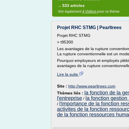
533 articles
→
Voir également
4 Vidéos
pour ce thème
Projet RHC STMG | Pearltrees
Projet RHC STMG
> t95300
Les avantages de la rupture conventionn
La rupture conventionnelle est un mode
Pourquoi employeurs et employés plébis
avantages de la rupture conventionnell
Lire la suite
Site :
http://www.pearltrees.com
la fonction de la 
Thèmes liés :
l'entreprise
la fonction gestio
/
l'importance de la fonction re
/
activites de la fonction ressou
de la fonction ressources humai