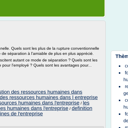
elle. Quels sont les plus de la rupture conventionnelle
 de séparation à l'amiable de plus en plus apprécié.
Thèm
citent autant ce mode de séparation ? Quels sont les
e pour l'employé ? Quels sont les avantages pour...
c
f
h
r
gestion des ressources humaines dans
ge
n des ressources humaines dans l entreprise
c
ssources humaines dans l'entreprise
les
/
h
rces humaines dans l'entreprise
definition
/
nes de l'entreprise
f
de
m