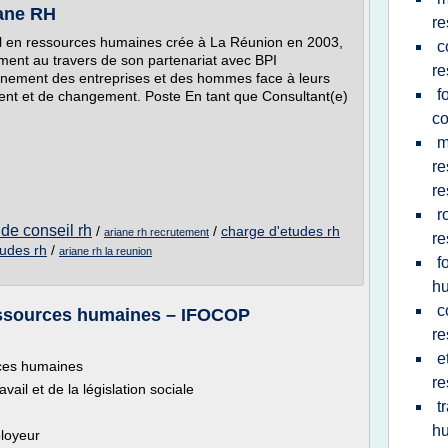
iane RH
re
il en ressources humaines crée à La Réunion en 2003,
c
ment au travers de son partenariat avec BPI
re
nement des entreprises et des hommes face à leurs
f
nt et de changement. Poste En tant que Consultant(e)
co
m
re
re
r
 de conseil rh
/
/
charge d'etudes rh
ariane rh recrutement
re
tudes rh
/
ariane rh la reunion
f
h
c
essources humaines – IFOCOP
re
e
rces humaines
re
ail et de la législation sociale
t
h
ployeur