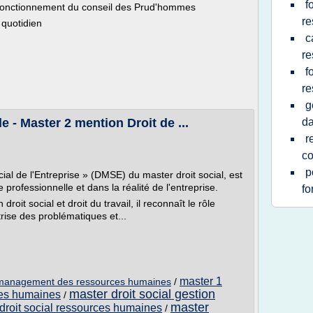
f
 fonctionnement du conseil des Prud'hommes
re
 quotidien
c
re
f
re
g
e - Master 2 mention Droit de ...
da
r
c
p
al de l'Entreprise » (DMSE) du master droit social, est
 professionnelle et dans la réalité de l'entreprise.
fo
droit social et droit du travail, il reconnaît le rôle
trise des problématiques et...
master 1
et management des ressources humaines
/
master droit social gestion
rces humaines
/
master
droit social ressources humaines
/