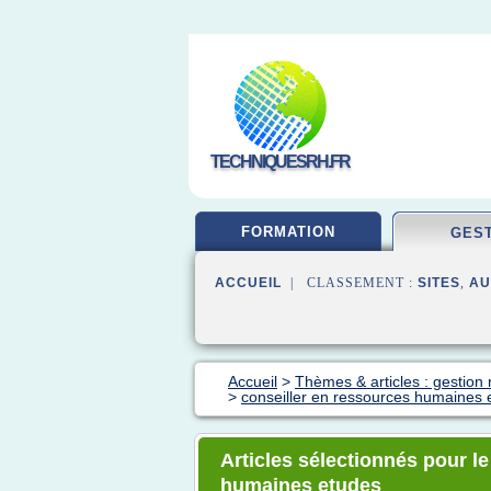
TECHNIQUESRH.FR
FORMATION
GES
ACCUEIL
| CLASSEMENT :
SITES
,
AU
Accueil
>
Thèmes & articles : gestio
>
conseiller en ressources humaines 
Articles sélectionnés pour l
humaines etudes