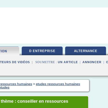
D ENTREPRISE
ALTERNANCE
TION
TEURS DE VIDÉOS
| SOUMETTRE :
UN ARTICLE
|
ANNONCER
|
n ressources humaines
>
etudes ressources humaines
etudes
e thème : conseiller en ressources