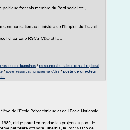
 politique français membre du Parti socialiste ,
on communication au ministère de l'Emploi, du Travail
onseil chez Euro RSCG C&O et la...
/
nce ressources humaines
ressources humaines conseil regional
/
/
poste de directeur
se
poste ressources humaines val d'oise
nce
lève de l'Ecole Polytechnique et de l'Ecole Nationale
 1989, dirige pour l'entreprise les projets du pont de
forme pétrolière offshore Hibernia, le Pont Vasco de