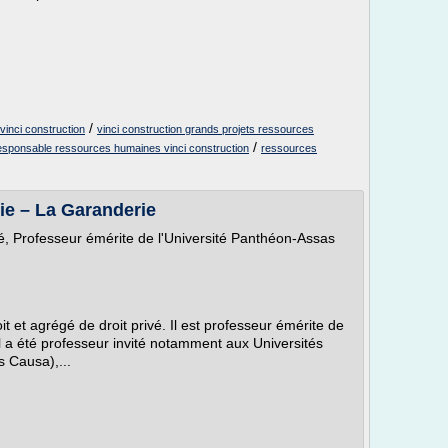
/
inci construction
vinci construction grands projets ressources
/
esponsable ressources humaines vinci construction
ressources
ie – La Garanderie
vé, Professeur émérite de l'Université Panthéon-Assas
it et agrégé de droit privé. Il est professeur émérite de
Il a été professeur invité notamment aux Universités
s Causa),...