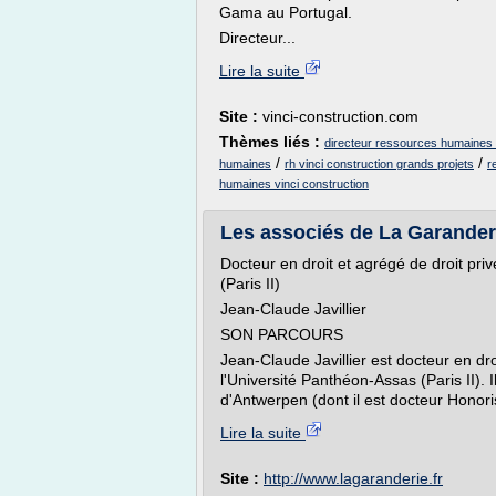
Gama au Portugal.
Directeur...
Lire la suite
Site :
vinci-construction.com
Thèmes liés :
directeur ressources humaines v
/
/
humaines
rh vinci construction grands projets
r
humaines vinci construction
Les associés de La Garander
Docteur en droit et agrégé de droit pri
(Paris II)
Jean-Claude Javillier
SON PARCOURS
Jean-Claude Javillier est docteur en dro
l'Université Panthéon-Assas (Paris II). 
d'Antwerpen (dont il est docteur Honori
Lire la suite
Site :
http://www.lagaranderie.fr