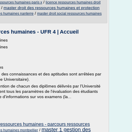
/
ressources humaines paris x
licence ressources humaines droit
/
master droit des ressources humaines et protection
/
ces humaines nanterre
master droit social ressources humaines
ces humaines - UFR 4 | Accueil
ines
ines
es
e des connaissances et des aptitudes sont arrêtées par
e Universitaire).
ention de chacun des diplômes délivrés par l'Université
sent tous les paramètres de l'évaluation des étudiants
d'informations sur vos examens (la...
 ressources humaines - parcours ressources
master 1 gestion des
/
es humaines montpellier