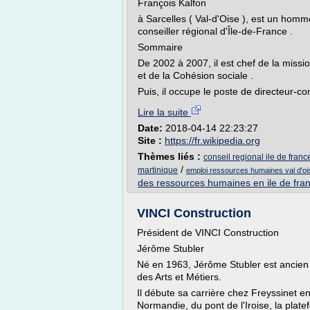
François Kalfon
à Sarcelles ( Val-d'Oise ), est un homme
conseiller régional d'Île-de-France .
Sommaire
De 2002 à 2007, il est chef de la missi
et de la Cohésion sociale .
Puis, il occupe le poste de directeur-c
Lire la suite
Date:
2018-04-14 22:23:27
Site :
https://fr.wikipedia.org
Thèmes liés :
conseil regional ile de fra
/
martinique
emploi ressources humaines val d'oi
des ressources humaines en ile de fra
VINCI Construction
Président de VINCI Construction
Jérôme Stubler
Né en 1963, Jérôme Stubler est ancien é
des Arts et Métiers.
Il débute sa carrière chez Freyssinet en
Normandie, du pont de l'Iroise, la plate