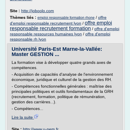
Site :
http://joboolo.com
Thèmes liés :
/
offre
emploi responsable formation rhone
offre emploi
d'emploi responsable recrutement lyon
/
responsable recrutement formation
/
offre d'emploi
responsable ressources humaines lyon
/
offre d'emploi
responsable rh lyon
Université Paris-Est Marne-la-Vallée:
Master GESTION ...
La formation vise à développer quatre grands axes de
compétences.
- Acquisition de capacités d'analyse de l'environnement
économique, juridique et culturel de la gestion des RH.
- Compétences fonctionnelles générales : maîtrise des
principales politiques et outils fondamentaux de la GRH
(recrutement, formation, politique de rémunération,
gestion des carrières...).
- Compétences...
Lire la suite
Site :
http://www.u-pem.fr