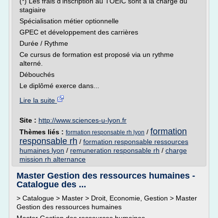
(*) Les frais d'inscription au TOEIC sont à la charge du
stagiaire
Spécialisation métier optionnelle
GPEC et développement des carrières
Durée / Rythme
Ce cursus de formation est proposé via un rythme
alterné.
Débouchés
Le diplômé exerce dans...
Lire la suite
Site :
http://www.sciences-u-lyon.fr
formation
Thèmes liés :
/
formation responsable rh lyon
responsable rh
/
formation responsable ressources
humaines lyon
/
remuneration responsable rh
/
charge
mission rh alternance
Master Gestion des ressources humaines -
Catalogue des ...
> Catalogue > Master > Droit, Economie, Gestion > Master
Gestion des ressources humaines