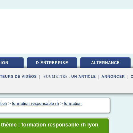
ION
D ENTREPRISE
ALTERNANCE
TEURS DE VIDÉOS
| SOUMETTRE :
UN ARTICLE
|
ANNONCER
|
tion
>
formation responsable rh
>
formation
e thème : formation responsable rh lyon