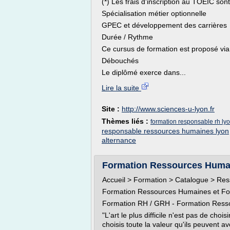
(*) Les frais d'inscription au TOEIC son
Spécialisation métier optionnelle
GPEC et développement des carrières
Durée / Rythme
Ce cursus de formation est proposé via
Débouchés
Le diplômé exerce dans...
Lire la suite
Site :
http://www.sciences-u-lyon.fr
Thèmes liés :
formation responsable rh ly
responsable ressources humaines lyon
alternance
Formation Ressources Humain
Accueil > Formation > Catalogue > Re
Formation Ressources Humaines et Fo
Formation RH / GRH - Formation Ress
"L'art le plus difficile n'est pas de c
choisis toute la valeur qu'ils peuvent a