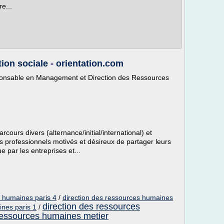
e...
tion sociale - orientation.com
ponsable en Management et Direction des Ressources
cours divers (alternance/initial/international) et
s professionnels motivés et désireux de partager leurs
 par les entreprises et...
s humaines paris 4
/
direction des ressources humaines
direction des ressources
ines paris 1
/
 ressources humaines metier