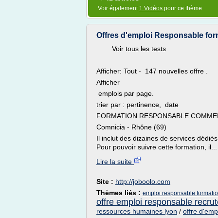
Voir également
1 Vidéos
pour ce thème
Offres d'emploi Responsable forma
Voir tous les tests
Afficher: Tout - 147 nouvelles offre .
Afficher
emplois par page.
trier par : pertinence, date
FORMATION RESPONSABLE COMME
Comnicia - Rhône (69)
Il inclut des dizaines de services dédiés
Pour pouvoir suivre cette formation, il...
Lire la suite
Site :
http://joboolo.com
Thèmes liés :
emploi responsable formati
offre emploi responsable recru
ressources humaines lyon
/
offre d'emp