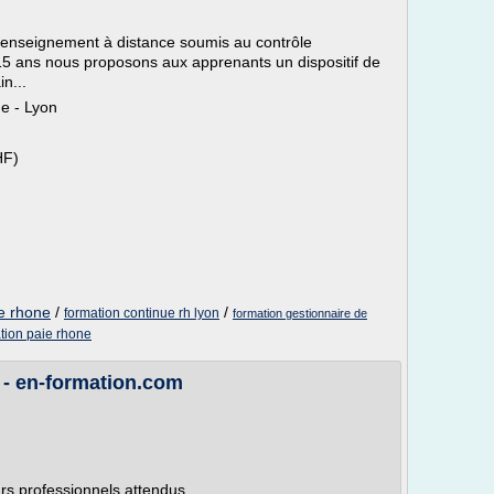
d'enseignement à distance soumis au contrôle
15 ans nous proposons aux apprenants un dispositif de
in...
e - Lyon
F)
le rhone
/
/
formation continue rh lyon
formation gestionnaire de
tion paie rhone
 - en-formation.com
urs professionnels attendus