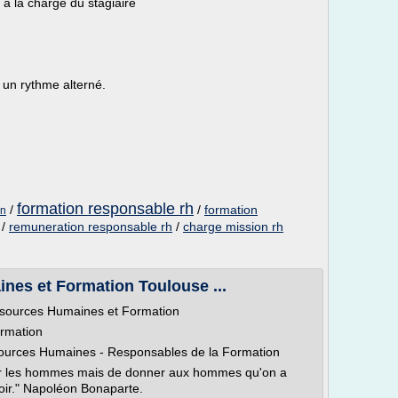
t à la charge du stagiaire
 un rythme alterné.
formation responsable rh
/
/
formation
on
/
remuneration responsable rh
/
charge mission rh
es et Formation Toulouse ...
ssources Humaines et Formation
rmation
ources Humaines - Responsables de la Formation
hoisir les hommes mais de donner aux hommes qu'on a
voir." Napoléon Bonaparte.