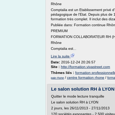
Rhône
Comptalia est un Etablissement privé 
pédagogique de l'Etat. Depuis plus de 
formation très complet. Il inclut des diza
Publiée dans: Formation continue Rhôn
PREMIUM
FORMATION COLLABORATEUR RH (H
Rhône
Comptalia est...
Lire la suite
Date:
2016-12-24 20:26:57
Site :
http://formation.vivastreet.com
Thèmes liés :
formation professionnel
/
centre formation rhone
/
forma
paie rhone
Le salon solution RH à LYON
Quitter le mode lecture tranquille
Le salon solution RH à LYON
2 jours, les 26/11/2013 - 27/11/2013
120 sociétés exposantes - 2 500 visite