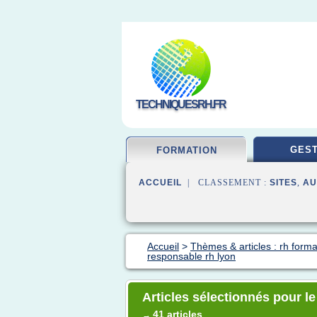
TECHNIQUESRH.FR
GEST
FORMATION
ACCUEIL
| CLASSEMENT :
SITES
,
AU
Accueil
>
Thèmes & articles : rh forma
responsable rh lyon
Articles sélectionnés pour l
41 articles
→