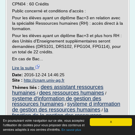
CPN04 : 60 Crédits
Public concerné et conditions d'accès :
Pour les élèves ayant un diplôme Bac+3 en relation avec
la spécialité Ressources humaines (RH) : accès direct à la
formation.
Pour les élèves ayant un diplôme Bac+3 et plus hors RH :
des Unités d'Enseignement supplémentaires seront
demandées (DRS101, DRS102, FPG104, FPG114), pour
un total de 22 crédits.
En cas de Bac...
Lire la suite
Date:
2016-12-24 14:46:25
Site :
http://cnam.univ-ag.fr
dees assistant ressources
Thèmes liés :
humaines
dees ressources humaines
/
/
systeme d'information de gestion des
ressources humaines
systeme d information
/
de gestion des ressources humaines
la
/
fonction de la gestion des ressources
humaines dans l'entreprise
En poursuivant votre navigation sur ce site, vous acceptez
X
l'utilisation de cookies pour vous proposer des contenus et
services adaptés à vos centres d'intérêts.
Master pro sciences de gestion spécialité
En savoir plus