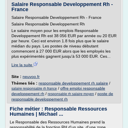
Salaire Responsable Developpement Rh -
France
Salaire Responsable Developpement Rh - France
Salaire Responsable Developpement Rh
Le salaire moyen pour les emplois Responsable
Developpement Rh est 38 056 EUR par année ou 20 EUR
par heure. Ceci est environ 1.8 fois plus que le salaire
médian du pays. Les postes de niveau débutant
commencent à 27 000 EUR alors que les employés les
plus expérimentés gagnent jusqu'à 53 000 EUR. Ces...
Lire la suite
Site :
neuvoo.fr
Thèmes liés :
responsable developpement rh salaire
/
/
offre emploi responsable
salaire responsable rh france
developpement rh
/
/
poste de
responsable rh salaire moyen
responsable developpement rh
Fiche métier : Responsable Ressources
Humaines | Michael ...
Le Responsable des Ressources Humaines prend la
responsabilité de la fonction RH d'un site, d'une zone