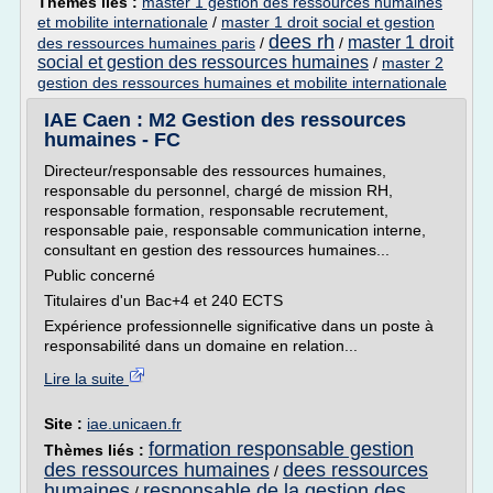
Thèmes liés :
master 1 gestion des ressources humaines
et mobilite internationale
/
master 1 droit social et gestion
dees rh
master 1 droit
des ressources humaines paris
/
/
social et gestion des ressources humaines
/
master 2
gestion des ressources humaines et mobilite internationale
IAE Caen : M2 Gestion des ressources
humaines - FC
Directeur/responsable des ressources humaines,
responsable du personnel, chargé de mission RH,
responsable formation, responsable recrutement,
responsable paie, responsable communication interne,
consultant en gestion des ressources humaines...
Public concerné
Titulaires d'un Bac+4 et 240 ECTS
Expérience professionnelle significative dans un poste à
responsabilité dans un domaine en relation...
Lire la suite
Site :
iae.unicaen.fr
formation responsable gestion
Thèmes liés :
des ressources humaines
dees ressources
/
humaines
responsable de la gestion des
/