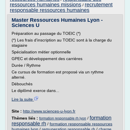
ressources humaines missions
recrutement
/
responsable ressources humaines
Master Ressources Humaines Lyon -
Sciences U
Préparation au passage du TOEIC (*)
(*) Les frais d'inscription au TOEIC sont à la charge du
stagiaire
Spécialisation métier optionnelle
GPEC et développement des carrières
Durée / Rythme
Ce cursus de formation est proposé via un rythme
alterné.
Débouchés
Le diplômé exerce dans...
Lire la suite
Site :
http://www.sciences-u-lyon.fr
formation
Thèmes liés :
/
formation responsable rh lyon
responsable rh
/
formation responsable ressources
humaines lyon
/
remuneration responsable rh
/
charge