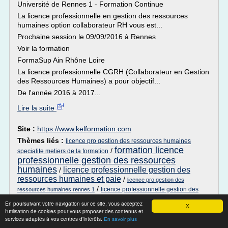
Université de Rennes 1 - Formation Continue
La licence professionnelle en gestion des ressources
humaines option collaborateur RH vous est...
Prochaine session le 09/09/2016 à Rennes
Voir la formation
FormaSup Ain Rhône Loire
La licence professionnelle CGRH (Collaborateur en Gestion
des Ressources Humaines) a pour objectif...
De l'année 2016 à 2017...
Lire la suite
Site :
https://www.kelformation.com
Thèmes liés :
licence pro gestion des ressources humaines
formation licence
/
specialite metiers de la formation
professionnelle gestion des ressources
humaines
licence professionnelle gestion des
/
ressources humaines et paie
/
licence pro gestion des
/
licence professionnelle gestion des
ressources humaines rennes 1
ressources humaines rennes
En poursuivant votre navigation sur ce site, vous acceptez
X
l'utilisation de cookies pour vous proposer des contenus et
Licence professionnelle Gestion des
services adaptés à vos centres d'intérêts.
En savoir plus
ressources humaines ...