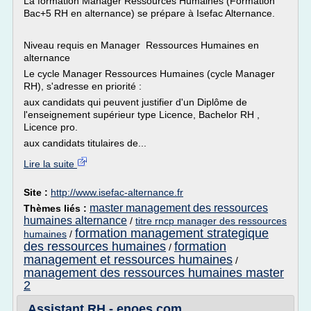
La formation Manager Ressources Humaines (Formation
Bac+5 RH en alternance) se prépare à Isefac Alternance.
Niveau requis en Manager Ressources Humaines en
alternance
Le cycle Manager Ressources Humaines (cycle Manager
RH), s'adresse en priorité :
aux candidats qui peuvent justifier d'un Diplôme de
l'enseignement supérieur type Licence, Bachelor RH ,
Licence pro.
aux candidats titulaires de...
Lire la suite
Site :
http://www.isefac-alternance.fr
master management des ressources
Thèmes liés :
humaines alternance
/
titre rncp manager des ressources
formation management strategique
humaines
/
des ressources humaines
formation
/
management et ressources humaines
/
management des ressources humaines master
2
Assistant RH - enoes.com