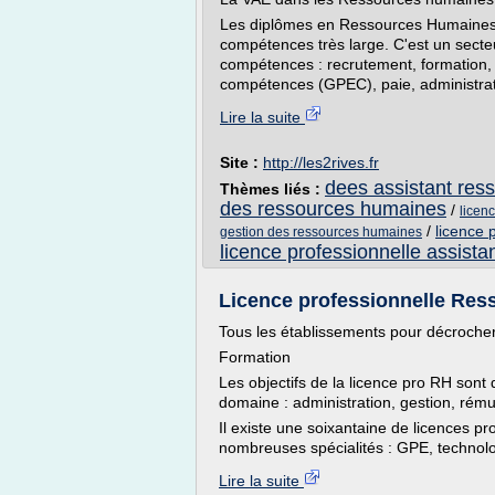
Les diplômes en Ressources Humaines p
compétences très large. C'est un sect
compétences : recrutement, formation, 
compétences (GPEC), paie, administrati
Lire la suite
Site :
http://les2rives.fr
dees assistant re
Thèmes liés :
des ressources humaines
/
licen
/
licence 
gestion des ressources humaines
licence professionnelle assist
Licence professionnelle Res
Tous les établissements pour décroche
Formation
Les objectifs de la licence pro RH sont
domaine : administration, gestion, rému
Il existe une soixantaine de licences p
nombreuses spécialités : GPE, technolog
Lire la suite