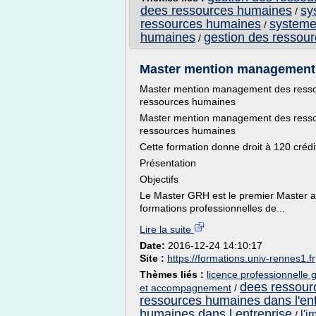
dees ressources humaines
sy
/
ressources humaines
systeme
/
humaines
gestion des ressou
/
Master mention management 
Master mention management des ressou
ressources humaines
Master mention management des ressou
ressources humaines
Cette formation donne droit à 120 créd
Présentation
Objectifs
Le Master GRH est le premier Master a
formations professionnelles de...
Lire la suite
Date:
2016-12-24 14:10:17
Site :
https://formations.univ-rennes1.fr
Thèmes liés :
licence professionnelle 
dees ressour
et accompagnement
/
ressources humaines dans l'ent
humaines dans l entreprise
l'i
/