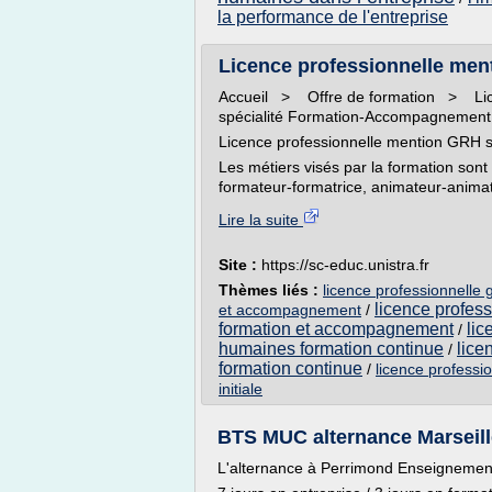
la performance de l'entreprise
Licence professionnelle ment
Accueil > Offre de formation > Lic
spécialité Formation-Accompagnement
Licence professionnelle mention GRH 
Les métiers visés par la formation sont
formateur-formatrice, animateur-animatri
Lire la suite
Site :
https://sc-educ.unistra.fr
Thèmes liés :
licence professionnelle
licence profes
et accompagnement
/
formation et accompagnement
lic
/
humaines formation continue
lice
/
formation continue
/
licence professi
initiale
BTS MUC alternance Marseill
L'alternance à Perrimond Enseignemen