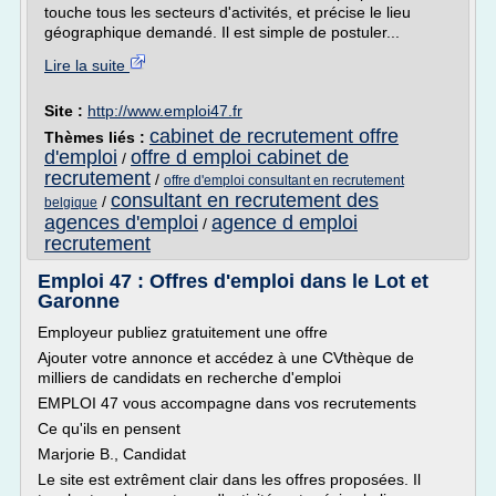
touche tous les secteurs d'activités, et précise le lieu
géographique demandé. Il est simple de postuler...
Lire la suite
Site :
http://www.emploi47.fr
cabinet de recrutement offre
Thèmes liés :
d'emploi
offre d emploi cabinet de
/
recrutement
/
offre d'emploi consultant en recrutement
consultant en recrutement des
/
belgique
agences d'emploi
agence d emploi
/
recrutement
Emploi 47 : Offres d'emploi dans le Lot et
Garonne
Employeur publiez gratuitement une offre
Ajouter votre annonce et accédez à une CVthèque de
milliers de candidats en recherche d'emploi
EMPLOI 47 vous accompagne dans vos recrutements
Ce qu'ils en pensent
Marjorie B., Candidat
Le site est extrêment clair dans les offres proposées. Il