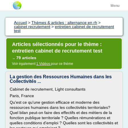
Menu
Accueil
>
Thèmes & articles : alternance en rh
>
cabinet recrutement
>
entretien cabinet de recrutement
test
Articles sélectionnés pour le thème :
entretien cabinet de recrutement test
79 articles
→
Voir également
1 Vidéos
pour ce thème
La gestion des Ressources Humaines dans les
Collectivités ...
Cabinet de recrutement, Light consultants
Paris, France
Qu'est ce qu'une gestion efficace et moderne des
ressources humaines dans les collectivités territoriales?
Quel bilan peut-on faire des effectifs et des métiers de la
fonction publique territoriale ? Quelles rémunérations et
quelles conditions d'emploi ? Quelles sont les collectivités et