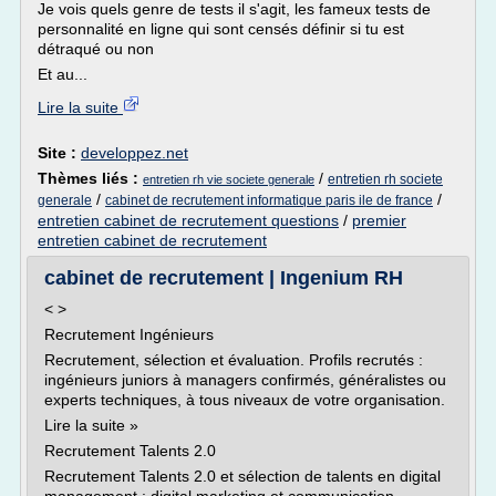
Je vois quels genre de tests il s'agit, les fameux tests de
personnalité en ligne qui sont censés définir si tu est
détraqué ou non
Et au...
Lire la suite
Site :
developpez.net
Thèmes liés :
/
entretien rh societe
entretien rh vie societe generale
/
/
generale
cabinet de recrutement informatique paris ile de france
entretien cabinet de recrutement questions
/
premier
entretien cabinet de recrutement
cabinet de recrutement | Ingenium RH
< >
Recrutement Ingénieurs
Recrutement, sélection et évaluation. Profils recrutés :
ingénieurs juniors à managers confirmés, généralistes ou
experts techniques, à tous niveaux de votre organisation.
Lire la suite »
Recrutement Talents 2.0
Recrutement Talents 2.0 et sélection de talents en digital