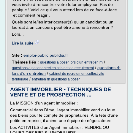
vous invite à rencontrer votre futur employeur. Pas de
panique ! Voici ce qui vous attend lors de ce face-à-face
et comment réagir .
Quels sont le/les interlocuteur(s) qu'un candidat ou un
lauréat à un concours peut être amené à rencontrer ?
Lors...
Lire la suite
Site :
emploi-public.publidia.fr
Thèmes liés :
/
questions a poser lors d'un entretien rh
/
questions rh
questions a poser entretien cabinet de recrutement
lors d'un entretien
/
cabinet de recrutement collectivite
/
territoriale
entretien rh questions a poser
AGENT IMMOBILIER - TECHNIQUES DE
VENTE ET DE PROSPECTION ...
La MISSION d'un agent Immobilier :
Commercial dans l'âme, l'agent immobilier vend ou loue
des biens pour le compte de propriétaires. À la tête d'une
petite entreprise, il anime une équipe de négociateurs.
Les ACTIVITES d'un Agent Immobilier : VENDRE OU
LOUER DES BIENS IMMOBILIERS...