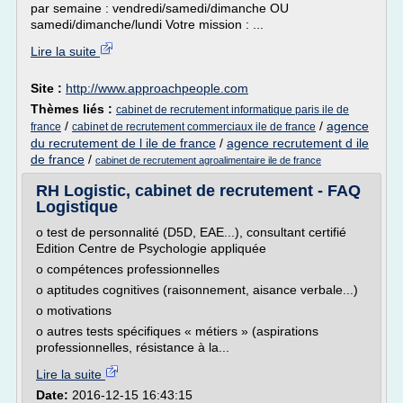
par semaine : vendredi/samedi/dimanche OU
samedi/dimanche/lundi Votre mission : ...
Lire la suite
Site :
http://www.approachpeople.com
Thèmes liés :
cabinet de recrutement informatique paris ile de
/
/
agence
france
cabinet de recrutement commerciaux ile de france
du recrutement de l ile de france
/
agence recrutement d ile
de france
/
cabinet de recrutement agroalimentaire ile de france
RH Logistic, cabinet de recrutement - FAQ
Logistique
o test de personnalité (D5D, EAE...), consultant certifié
Edition Centre de Psychologie appliquée
o compétences professionnelles
o aptitudes cognitives (raisonnement, aisance verbale...)
o motivations
o autres tests spécifiques « métiers » (aspirations
professionnelles, résistance à la...
Lire la suite
Date:
2016-12-15 16:43:15