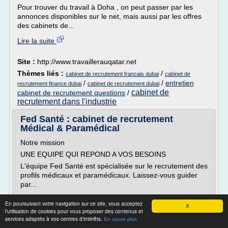
Pour trouver du travail à Doha , on peut passer par les
annonces disponibles sur le net, mais aussi par les offres
des cabinets de...
Lire la suite
Site :
http://www.travaillerauqatar.net
Thèmes liés :
/
cabinet de recrutement francais dubai
cabinet de
/
/
entretien
recrutement finance dubai
cabinet de recrutement dubai
cabinet de
cabinet de recrutement questions
/
recrutement dans l'industrie
Fed Santé : cabinet de recrutement
Médical & Paramédical
Notre mission
UNE EQUIPE QUI REPOND A VOS BESOINS
L'équipe Fed Santé est spécialisée sur le recrutement des
profils médicaux et paramédicaux. Laissez-vous guider
par...
Lire la suite
En poursuivant votre navigation sur ce site, vous acceptez
X
l'utilisation de cookies pour vous proposer des contenus et
services adaptés à vos centres d'intérêts.
Site :
https://www.fedsante.fr
En savoir plus