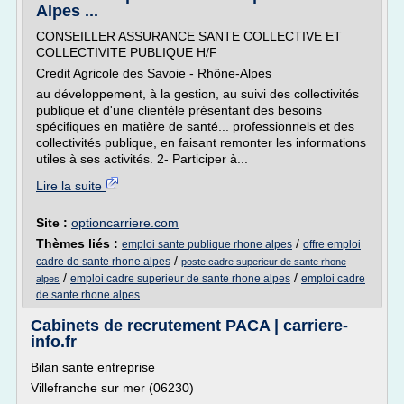
Alpes ...
CONSEILLER ASSURANCE SANTE COLLECTIVE ET
COLLECTIVITE PUBLIQUE H/F
Credit Agricole des Savoie - Rhône-Alpes
au développement, à la gestion, au suivi des collectivités
publique et d'une clientèle présentant des besoins
spécifiques en matière de santé... professionnels et des
collectivités publique, en faisant remonter les informations
utiles à ses activités. 2- Participer à...
Lire la suite
Site :
optioncarriere.com
Thèmes liés :
/
emploi sante publique rhone alpes
offre emploi
/
cadre de sante rhone alpes
poste cadre superieur de sante rhone
/
/
emploi cadre superieur de sante rhone alpes
emploi cadre
alpes
de sante rhone alpes
Cabinets de recrutement PACA | carriere-
info.fr
Bilan sante entreprise
Villefranche sur mer (06230)