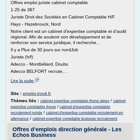
Offres emploi juriste cabinet comptable
1-25 de 387
Juriste Droit des Sociétés en Cabinet Comptable H/F
Hays - Hazebrouck, Nord
Notre client est un cabinet d'expertise comptable et d'audit
régional. Afin de soutenir son développement et de
renforcer son service juridique, il recherche...
Il y a Plus de 30 jours sur nordJob
Juriste (h/f)
Adecco - Montbéliard, Doubs
Adecco BELFORT recrute,...
Lire la suite
Site :
emploi.trovit.fr
Thèmes liés :
/
cabinet expertise comptable rhone alpes
cabinet
/
expertise comptable rhone
cabinet d'expertise comptable
/
recrutement juriste
cabinet d'expertise comptable recrutement en
/
alternance
cabinet expertise comptable toulouse recrutement
Offres d’emplois direction générale - Les
Echos Business