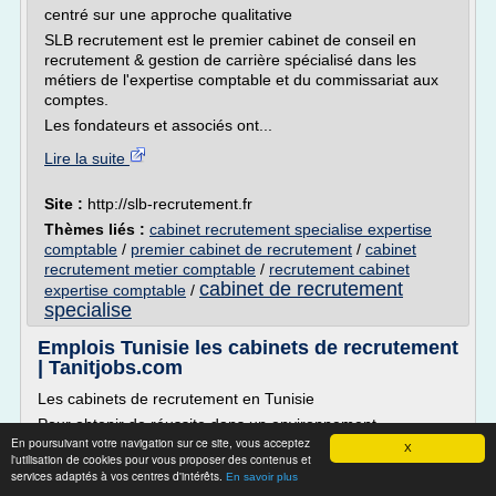
centré sur une approche qualitative
SLB recrutement est le premier cabinet de conseil en
recrutement & gestion de carrière spécialisé dans les
métiers de l'expertise comptable et du commissariat aux
comptes.
Les fondateurs et associés ont...
Lire la suite
Site :
http://slb-recrutement.fr
Thèmes liés :
cabinet recrutement specialise expertise
comptable
/
premier cabinet de recrutement
/
cabinet
recrutement metier comptable
/
recrutement cabinet
cabinet de recrutement
expertise comptable
/
specialise
Emplois Tunisie les cabinets de recrutement
| Tanitjobs.com
Les cabinets de recrutement en Tunisie
Pour obtenir de réussite dans un environnement
En poursuivant votre navigation sur ce site, vous acceptez
économique en perpétuelle évolution, les entreprises
X
l'utilisation de cookies pour vous proposer des contenus et
devront chercher des moyens pour pérenniser leur activité
services adaptés à vos centres d'intérêts.
En savoir plus
tout en faisant face à la compétitivité. La bonne